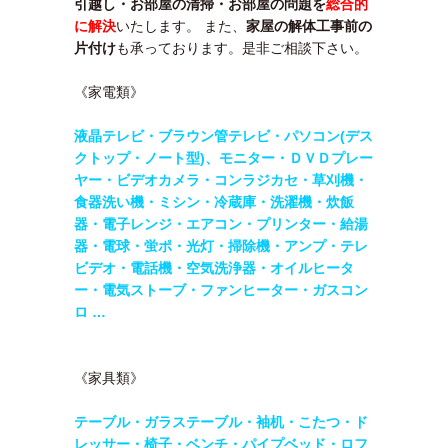
引越し・
お部屋の清掃・
お部屋の問題を
総合的
に解決
いたします。 また、
家屋の解体工事前の
片付け
も承っております。是非ご相談下さい。
《家電類》
液晶テレビ・ブラウン管テレビ・パソコン(デス
クトップ・ノート型)、モニター・
ＤＶＤプレー
ヤー・ビデオカメラ・コンラジカセ・草刈機・
食器洗い機・ミシン・
冷蔵庫・洗濯機・炊飯
器・電子レンジ・エアコン・
プリンター・給湯
器・電球・蛍ポ・光灯・掃除機・アンプ・テレ
ビデオ・電話機・
空気洗浄器・オイルヒータ
ー・電気ストーブ・ファンヒーター・ガスコン
ロ …
《家具類》
テーブル・
ガラステーブル・袖机・こたつ・ド
レッサー・椅子・ベンチ・パイプベッド・ロフ