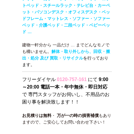
トベッド・
スチールラック・テレビ台・カーペ
ット・パソコンデスク・オフィスデスク・ベッ
ドフレーム・マットレス・ソファー・ソファー
ベッド・介護ベッド・二段ベッド・
ベビーベッ
ド …
建物一軒分から 一品だけ … までどんなモノで
も構いません。
解体・取り外しから、回収・搬
出・処分 及び 買取・リサイクル
を行っており
ます。
フリーダイヤル
0120-757-161
にて
9:00
～20:00 電話一本・年中無休・即日対応
で 専門スタッフがお伺いし、不用品のお
困り事を解決致します！！
お見積りは無料
・
万が一の時の損害補償
もあり
ますので、ご安心してお問い合わせ下さい！