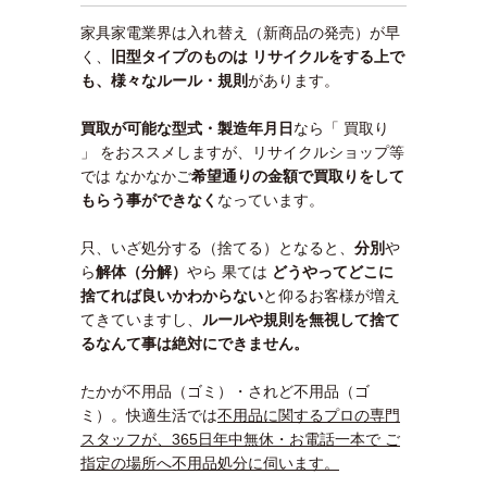
家具家電業界は入れ替え（新商品の発売）が早
く、
旧型タイプのものは リサイクルをする上で
も、様々なルール・規則
があります。
買取が可能な型式・製造年月日
なら「 買取り
」 をおススメしますが、リサイクルショップ等
では なかなかご
希望通りの金額で買取りをして
もらう事ができなく
なっています。
只、いざ処分する（捨てる）となると、
分別
や
ら
解体（分解）
やら 果ては
どうやってどこに
捨てれば良いかわ
からない
と仰るお客様が増え
てきていますし、
ルールや規則を無視して捨て
るなんて事は絶対にできません。
たかが不用品（ゴミ）・されど不用品（ゴ
ミ）。快適生活では
不用品に関するプロの専門
スタッフが、365日年中無休・お電話一本で ご
指定の場所へ不用品処分に伺います。