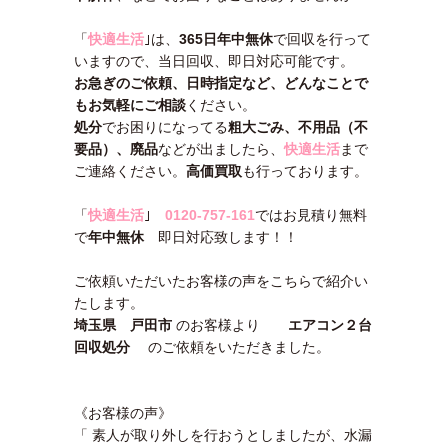
「
快適生活
｣は、
365日年中無休
で回収を行って
いますので、当日回収、即日対応可能です。
お急ぎのご依頼、日時指定など、どんなことで
もお気軽にご相談
ください。
処分
でお困りになってる
粗大ごみ、不用品（不
要品）、廃品
などが出ましたら、
快適生活
まで
ご連絡ください。
高価買取
も行っております。
「
快適生活
｣
0120-757-161
ではお見積り無料
で
年中無休
即日対応致します！！
ご依頼いただいたお客様の声をこちらで紹介い
たします。
埼玉県 戸田市
のお客様より
エアコン２台
回収処分
のご依頼をいただきました。
《お客様の声》
「 素人が取り外しを行おうとしましたが、水漏