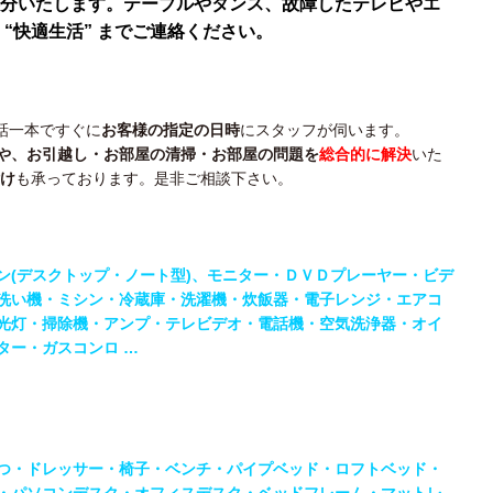
分いたします。テーブルやタンス、故障したテレビやエ
“快適生活” までご連絡ください。
話一本ですぐに
お客様の指定の日時
にスタッフが伺います。
や、
お引越し・
お部屋の清掃・
お部屋の問題を
総合的に解決
いた
け
も承っております。是非ご相談下さい。
ン(デスクトップ・ノート型)、モニター・
ＤＶＤプレーヤー・ビデ
洗い機・ミシン・
冷蔵庫・洗濯機・炊飯器・電子レンジ・エアコ
光灯・掃除機・アンプ・テレビデオ・電話機・
空気洗浄器・オイ
ター・ガスコンロ …
つ・ドレッサー・椅子・ベンチ・パイプベッド・ロフトベッド・