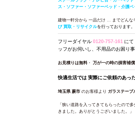
スチールラック・テレビ台・カーペット
ス・ソファー・ソファーベッド・介護ベ
建物一軒分から 一品だけ … までどん
び 買取・リサイクル
を行っております。
フリーダイヤル
0120-757-161
にて
ッフがお伺いし、不用品のお困り事
お見積りは無料
・
万が一の時の損害補償
快適生活では 実際にご依頼のあっ
埼玉県 蕨市
のお客様より
ガラステーブ
「狭い道路を入ってきてもらったので多
きました。ありがとうございました。」