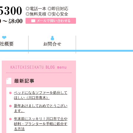
、川口市の不用品と粗大ごみの回収、家具家電の買取処分、川口市エリア
TEL 0120-757-161（年中無休）営業時間AM9:00～PM8:0
◎電話一本 ◎即日対応
◎無料見積 ◎安心安全
メールで問い合わせる
質問
会社概要
お問合せ
KAITEKISEIKATU BLOG menu
最新記事
ベッドになるソファーを処分して
ほしい（川口市青木）
新年あけましておめでとうござい
ます。
年末前にスッキリ！川口市で土や
砂利・プランターを手軽に処分す
る方法