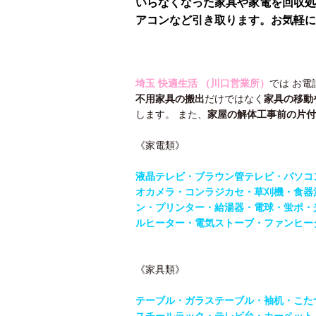
いらなくなった家具や家電を回収処
アコンなど引き取ります。お気軽に 
埼玉 快適生活 （川口営業所）
では お電
不用家具の搬出
だけではなく
家具の移動
します。 また、
家屋の解体工事前の片付
《家電類》
液晶テレビ・ブラウン管テレビ・パソコ
オカメラ・コンラジカセ・草刈機・食器
ン・
プリンター・給湯器・電球・蛍ポ・
ルヒーター・電気ストーブ・ファンヒー
《家具類》
テーブル・
ガラステーブル・袖机・こた