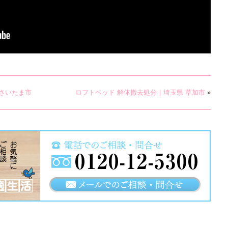
 さいたま市
ロフトベッド 解体撤去処分｜埼玉県 草加市
»