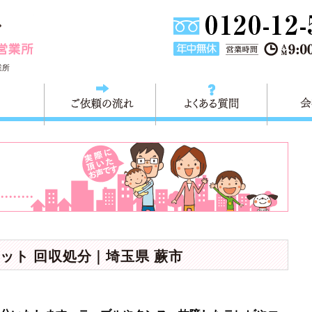
埼玉県川口市不用品と粗大ごみ回収の 快適生活川口営業所は
業所
料金
ご依頼の流れ
よくある
ット 回収処分｜埼玉県 蕨市