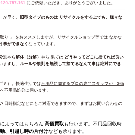
0120-757-161
にご依頼いただき、ありがとうございました。
）が早く、
旧型タイプのものは リサイクルをする上でも、様々な
買取り 」 をおススメしますが、リサイクルショップ等では なかな
う事ができなく
なっています。
分別
やら
解体（分解）
やら 果ては
どうやってどこに捨てれば良い
いますし、
ルールや規則を無視して捨てるなんて事は絶対にでき
ゴミ）。快適生活では
不用品に関するプロの専門スタッフが、365
所へ不用品処分に伺います。
や 日時指定などにもご対応できますので、まずはお問い合わせの
によってはもちろん
高価買取
も行います。不用品回収時
動、引越し時の片付け
なども承ります。