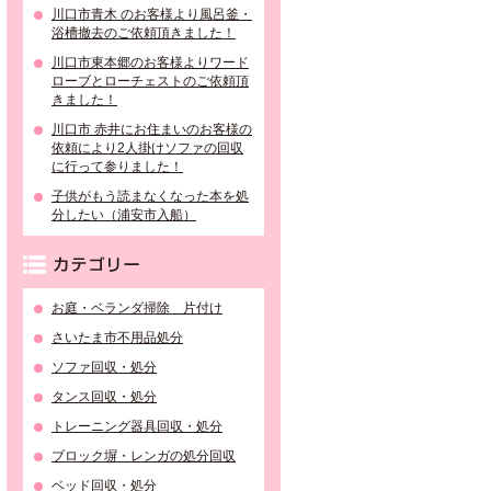
川口市青木 のお客様より風呂釜・
浴槽撤去のご依頼頂きました！
川口市東本郷のお客様よりワード
ローブとローチェストのご依頼頂
きました！
川口市 赤井にお住まいのお客様の
依頼により2人掛けソファの回収
に行って参りました！
子供がもう読まなくなった本を処
分したい（浦安市入船）
カテゴリー
お庭・ベランダ掃除 片付け
さいたま市不用品処分
ソファ回収・処分
タンス回収・処分
トレーニング器具回収・処分
ブロック塀・レンガの処分回収
ベッド回収・処分