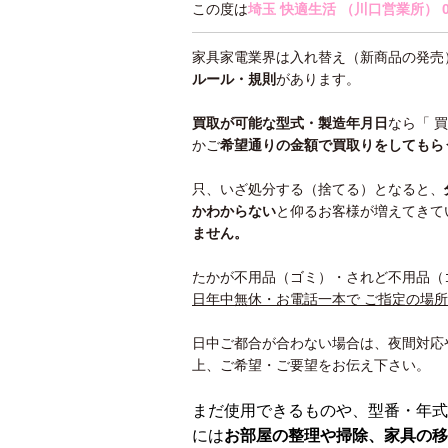
この度は
埼玉 快適生活 （川口営業所）
家具家電業界は入れ替え（新商品の発売
ルール・規則
があります。
買取が可能な型式・製造年月日
なら「 
かご
希望通りの金額で買取りをしてもら
只、いざ処分する（捨てる）となると、
かわ
からない
と仰るお客様が増えてきて
ません。
たかが不用品（ゴミ）・されど不用品（
日年中無休・お電話一本で ご指定の場
日中ご都合が合わない場合は、夜間対応
上、ご希望・ご要望をお伝え下さい。
まだ使用できるものや、型番・年式
には
お部屋の整理や掃除、家具の移