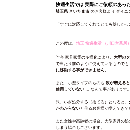
快適生活では 実際にご依頼のあっ
埼玉県 さいたま市
のお客様より
ダイニ
「すぐに対応してくれてとても嬉しかっ
この度は、
埼玉 快適生活 （川口営業所
昨今 家具家電の多様化により、
大型のタ
で当たり前のように使えているものでも
に移動する事ができません。
また、小型タイプのものも
数が増えると
使用していない
… なんて事があります
只、いざ処分する（捨てる）となると、
かわ
からない
と仰るお客様が増えてきて
また女性や高齢者の場合、大型家具の処
しまう
場合もございます。