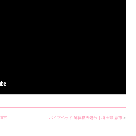
加市
パイプベッド 解体撤去処分｜埼玉県 蕨市
»