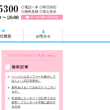
、川口市の不用品と粗大ごみの回収、家具家電の買取処分、川口市エリア
TEL 0120-757-161（年中無休）営業時間AM9:00～PM8:0
◎電話一本 ◎即日対応
◎無料見積 ◎安心安全
メールで問い合わせる
質問
会社概要
お問合せ
KAITEKISEIKATU BLOG menu
最新記事
ベッドになるソファーを処分して
ほしい（川口市青木）
新年あけましておめでとうござい
ます。
年末前にスッキリ！川口市で土や
砂利・プランターを手軽に処分す
る方法