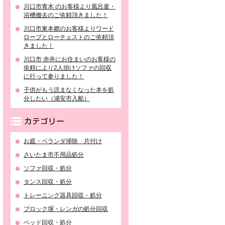
川口市青木 のお客様より風呂釜・
浴槽撤去のご依頼頂きました！
川口市東本郷のお客様よりワード
ローブとローチェストのご依頼頂
きました！
川口市 赤井にお住まいのお客様の
依頼により2人掛けソファの回収
に行って参りました！
子供がもう読まなくなった本を処
分したい（浦安市入船）
カテゴリー
お庭・ベランダ掃除 片付け
さいたま市不用品処分
ソファ回収・処分
タンス回収・処分
トレーニング器具回収・処分
ブロック塀・レンガの処分回収
ベッド回収・処分