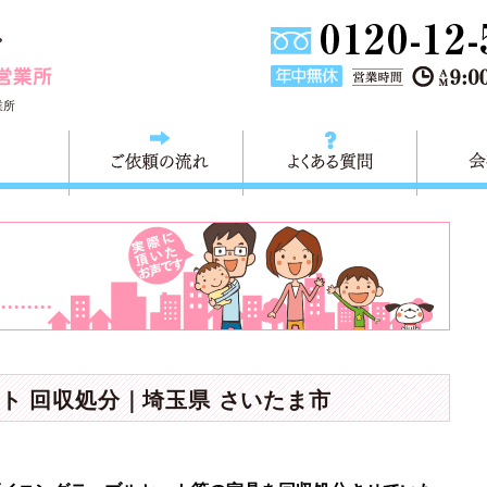
埼玉県川口市不用品と粗大ごみ回収の 快適生活川口営業所は
業所
料金
ご依頼の流れ
よくある
ト 回収処分｜埼玉県 さいたま市