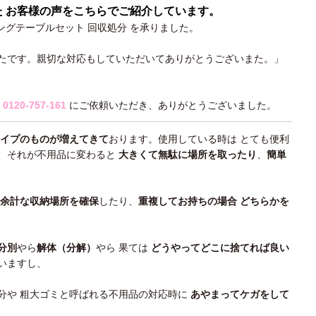
た お客様の声をこちらでご紹介しています。
ングテーブルセット 回収処分
を承りました。
たです。親切な対応もしていただいてありがとうございまた。」
）
0120-757-161
にご依頼いただき、ありがとうございました。
イプのものが増えてきて
おります。使用している時は とても便利
、それが不用品に変わると
大きくて無駄に場所を取ったり
、
簡単
余計な収納場所を確保
したり、
重複してお持ちの場合 どちらかを
。
分別
やら
解体（分解）
やら 果ては
どうやってどこに捨てれば良い
いますし、
分や 粗大ゴミと呼ばれる不用品の対応時に
あやまってケガをして