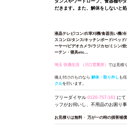
タンスやワードローブ、食器棚やダ
だきます。また、解体をしないと処
液晶テレビ/コンポ/草刈機/食器洗い機/
スコンロ/タンス/キッチンボード/ベッド/
ーヤー/ビデオカメラ/ラジカセ/ミシン/
ーテン・寝具etc…
埼玉 快適生活 （川口営業所）
では見積
備え付けのものなら
解体・取り外し
も任
クル
を行います。
フリーダイヤル
0120-757-161
にて
ッフがお伺いし、不用品のお困り事
お見積りは無料
・
万が一の時の損害補償