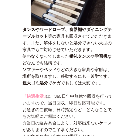
タンスやワードローブ、食器棚やダイニングテ
ーブルセット
等の家具も回収させていただきま
す。また、解体をしないと処分できない大型の
家具でもご対応させていただきます。
使わなくなってしまった
婚礼タンス
や
学習机
な
どなんでも結構です。
ソファー
や
ベッド
などの大きな家具や家財は、
場所を取りますし、移動するにも一苦労です。
粗大ゴミ処分
でケガでもしては大変です。
「快適生活｣
は、365日年中無休で回収を行って
いますので、当日回収、即日対応可能です。
お急ぎのご依頼、日時指定など、どんなことで
もお気軽にご相談ください。
☆当日の込み具合により、対応出来ないケース
がありますのでご了承ください。