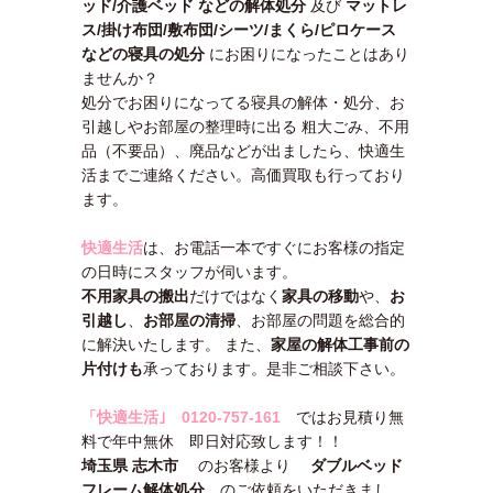
ッド/介護ベッド などの解体処分
及び
マットレ
ス/掛け布団/敷布団/シーツ/まくら/ピロケース
などの寝具の処分
にお困りになったことはあり
ませんか？
処分でお困りになってる寝具の解体・処分、お
引越しやお部屋の整理時に出る 粗大ごみ、不用
品（不要品）、廃品などが出ましたら、快適生
活までご連絡ください。高価買取も行っており
ます。
快適生活
は、お電話一本ですぐにお客様の指定
の日時にスタッフが伺います。
不用家具の搬出
だけではなく
家具の移動
や、
お
引越し
、
お部屋の清掃
、お部屋の問題を総合的
に解決いたします。 また、
家屋の解体工事前の
片付けも
承っております。是非ご相談下さい。
「快適生活｣
0120-757-161
ではお見積り無
料で年中無休 即日対応致します！！
埼玉県 志木市
のお客様より
ダブルベッド
フレーム解体処分
のご依頼をいただきまし