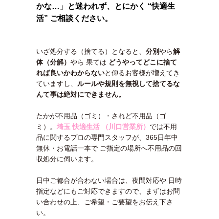
かな…」と迷われず、とにかく “快適生
活” ご相談ください。
いざ処分する（捨てる）となると、
分別
やら
解
体（分解）
やら 果ては
どうやってどこに捨て
れば良いかわ
からない
と仰るお客様が増えてき
ていますし、
ルールや規則を無視して捨てるな
んて事は絶対にできません。
たかが不用品（ゴミ）・されど不用品（ゴ
ミ）。
埼玉 快適生活 （川口営業所）
では不用
品に関するプロの専門スタッフが、365日年中
無休・お電話一本で ご指定の場所へ不用品の回
収処分に伺います。
日中ご都合が合わない場合は、夜間対応や 日時
指定などにもご対応できますので、まずはお問
い合わせの上、ご希望・ご要望をお伝え下さ
い。