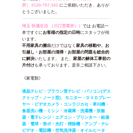
所）
0120-757-161
にご依頼いただき、ありが
とうございました。
埼玉 快適生活 （川口営業所）
）
では お電話一
本ですぐに
お客様の指定の日時
にスタッフが伺
います。
不用家具の搬出
だけではなく
家具の移動や、お
引越し・お部屋の清掃・お部屋の問題を総合的
に解決
いたします。 また、
家屋の解体工事前の
片付け
も承っております。是非ご相談下さい。
《家電類》
液晶テレビ・ブラウン管テレビ・パソコン(デス
クトップ・ノート型)、モニター・
ＤＶＤプレー
ヤー・ビデオカメラ・コンラジカセ・草刈機・
食器洗い機・ミシン・
冷蔵庫・洗濯機・炊飯
器・電子レンジ・エアコン・
プリンター・給湯
器・電球・蛍ポ・光灯・掃除機・アンプ・テレ
ビデオ・電話機・
空気洗浄器・オイルヒータ