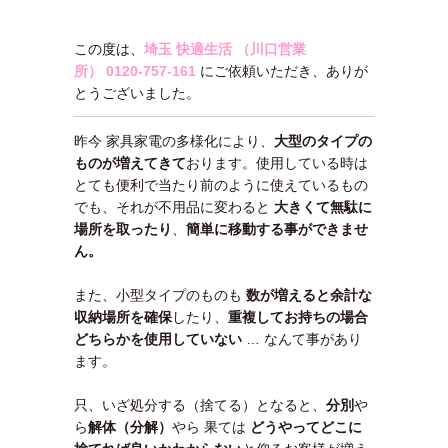
この度は、
埼玉 快適生活 （川口営業
所）
0120-757-161
にご依頼いただき、ありが
とうございました。
昨今 家具家電の多様化により、
大型のタイプの
ものが増えてきて
おります。使用している時は
とても便利で当たり前のように使えているもの
でも、それが不用品に変わると
大きくて無駄に
場所を取ったり
、
簡単に移動する事ができませ
ん。
また、小型タイプのものも
数が増えると余計な
収納場所を確保
したり、
重複してお持ちの場合
どちらかを使用していない
… なんて事があり
ます。
只、いざ処分する（捨てる）となると、
分別
や
ら
解体（分解）
やら 果ては
どうやってどこに