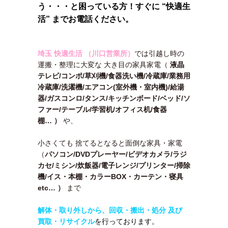
う・・・と困っている方！すぐに “快適生
活” までお電話ください。
埼玉 快適生活 （川口営業所）
では引越し時の
運搬・整理に大変な 大き目の家具家電（
液晶
テレビ/コンポ/草刈機/食器洗い機/冷蔵庫/業務用
冷蔵庫/洗濯機/エアコン(室外機・室内機)/給湯
器/ガスコンロ/タンス/キッチンボード/ベッド/ソ
ファー/テーブル/学習机/オフィス机/食器
棚…
）
や、
小さくても 捨てるとなると面倒な家具・家電
（
パソコン/DVDプレーヤー/ビデオカメラ/ラジ
カセ/ミシン/炊飯器/電子レンジ/プリンター/掃除
機/イス・本棚・カラーBOX・カーテン・寝具
etc… ）
まで
解体・取り外しから、回収・搬出・処分 及び
買取・リサイクル
を行っております。