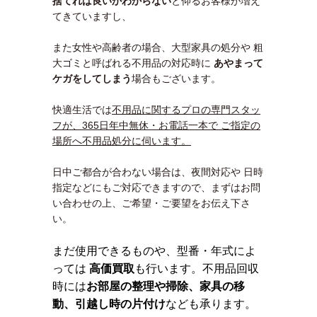
捨てれば良いかわ
からない
と仰るお客様が増え
てきていますし、
また女性や高齢者の場合、大型家具の処分や 粗
大ゴミと呼ばれる不用品の対応時に
あやまって
ケガをしてしまう
場合もございます。
快適生活では
不用品に関するプロの専門スタッ
フが、365日年中無休・お電話一本で ご指定の
場所へ不用品処分に伺います。
日中ご都合が合わない場合は、夜間対応や 日時
指定などにもご対応できますので、まずはお問
い合わせの上、ご希望・ご要望をお伝え下さ
い。
まだ使用できるものや、型番・年式によ
っては
高価買取
も行います。不用品回収
時には
お部屋の整理や掃除、家具の移
動、引越し時の片付け
なども承ります。