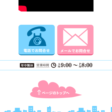
電話でお問合せ
メールでお
ページTOPに戻る