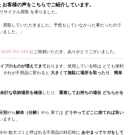
た お客様の声をこちらでご紹介しています。
 リサイクル買取
を承りました。
、買取していただきました。予想もしていなかった事だったので
いました。」
）
0120-757-161
にご依頼いただき、ありがとうございました。
イプのものが増えてきて
おります。使用している時は とても便利
、それが不用品に変わると
大きくて無駄に場所を取ったり
、
簡単
余計な収納場所を確保
したり、
重複してお持ちの場合 どちらかを
。
分別
やら
解体（分解）
やら 果ては
どうやってどこに捨てれば良い
いますし、
分や 粗大ゴミと呼ばれる不用品の対応時に
あやまってケガをして