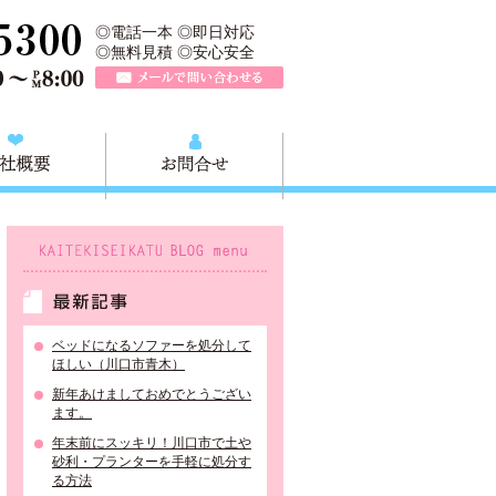
、川口市の不用品と粗大ごみの回収、家具家電の買取処分、川口市エリア
TEL 0120-757-161（年中無休）営業時間AM9:00～PM8:0
◎電話一本 ◎即日対応
◎無料見積 ◎安心安全
メールで問い合わせる
質問
会社概要
お問合せ
KAITEKISEIKATU BLOG menu
最新記事
ベッドになるソファーを処分して
ほしい（川口市青木）
新年あけましておめでとうござい
ます。
年末前にスッキリ！川口市で土や
砂利・プランターを手軽に処分す
る方法