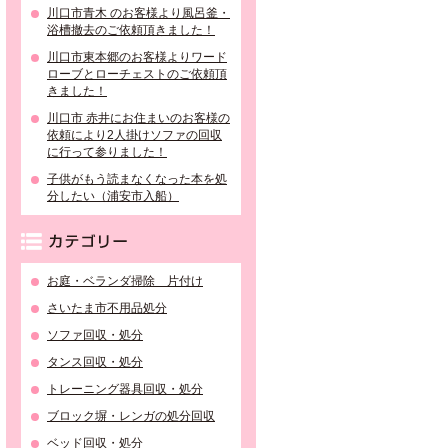
川口市青木 のお客様より風呂釜・
浴槽撤去のご依頼頂きました！
川口市東本郷のお客様よりワード
ローブとローチェストのご依頼頂
きました！
川口市 赤井にお住まいのお客様の
依頼により2人掛けソファの回収
に行って参りました！
子供がもう読まなくなった本を処
分したい（浦安市入船）
カテゴリー
お庭・ベランダ掃除 片付け
さいたま市不用品処分
ソファ回収・処分
タンス回収・処分
トレーニング器具回収・処分
ブロック塀・レンガの処分回収
ベッド回収・処分