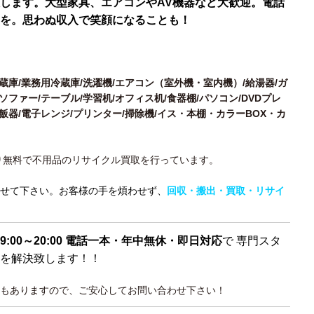
します。大型家具、エアコンやAV機器など大歓迎。電話
を。思わぬ収入で笑顔になることも！
冷蔵庫/業務用冷蔵庫/洗濯機/エアコン（室外機・室内機）/給湯器/ガ
ソファー/テーブル/学習机/オフィス机/食器棚/パソコン/DVDプレ
炊飯器/電子レンジ/プリンター/掃除機/イス・本棚・カラーBOX・カ
り無料で不用品のリサイクル買取を行っています。
せて下さい。お客様の手を煩わせず、
回収・搬出・買取・リサイ
9:00～20:00 電話一本・年中無休・即日対応
で 専門スタ
を解決致します！！
もありますので、ご安心してお問い合わせ下さい！