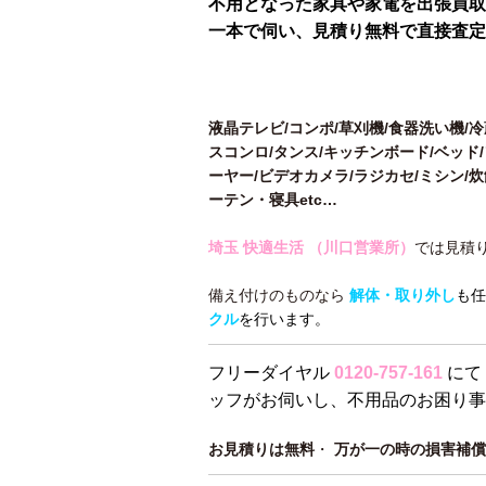
不用となった家具や家電を出張買取
一本で伺い、見積り無料で直接査定
液晶テレビ/コンポ/草刈機/食器洗い機/
スコンロ/タンス/キッチンボード/ベッド/
ーヤー/ビデオカメラ/ラジカセ/ミシン/
ーテン・寝具etc…
埼玉 快適生活 （川口営業所）
では見積
備え付けのものなら
解体・取り外し
も任
クル
を行います。
フリーダイヤル
0120-757-161
にて
ッフがお伺いし、不用品のお困り事
お見積りは無料
・
万が一の時の損害補償