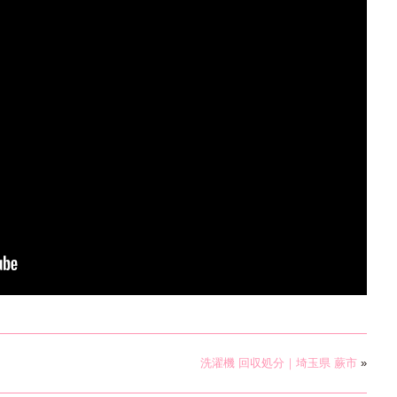
洗濯機 回収処分｜埼玉県 蕨市
»