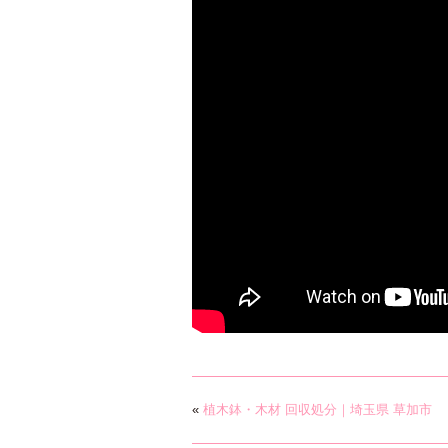
«
植木鉢・木材 回収処分｜埼玉県 草加市