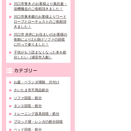
川口市青木 のお客様より風呂釜・
浴槽撤去のご依頼頂きました！
川口市東本郷のお客様よりワード
ローブとローチェストのご依頼頂
きました！
川口市 赤井にお住まいのお客様の
依頼により2人掛けソファの回収
に行って参りました！
子供がもう読まなくなった本を処
分したい（浦安市入船）
カテゴリー
お庭・ベランダ掃除 片付け
さいたま市不用品処分
ソファ回収・処分
タンス回収・処分
トレーニング器具回収・処分
ブロック塀・レンガの処分回収
ベッド回収・処分