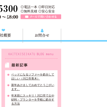
、川口市の不用品と粗大ごみの回収、家具家電の買取処分、川口市エリア
TEL 0120-757-161（年中無休）営業時間AM9:00～PM8:0
◎電話一本 ◎即日対応
◎無料見積 ◎安心安全
メールで問い合わせる
質問
会社概要
お問合せ
KAITEKISEIKATU BLOG menu
最新記事
ベッドになるソファーを処分して
ほしい（川口市青木）
新年あけましておめでとうござい
ます。
年末前にスッキリ！川口市で土や
砂利・プランターを手軽に処分す
る方法