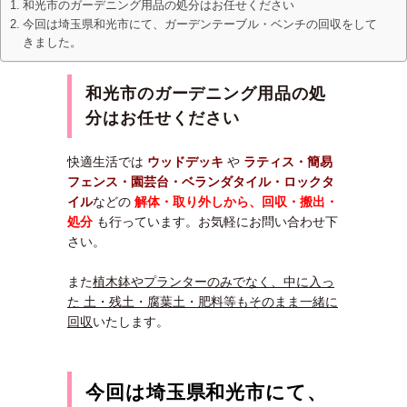
和光市のガーデニング用品の処分はお任せください
今回は埼玉県和光市にて、ガーデンテーブル・ベンチの回収をして
きました。
和光市のガーデニング用品の処
分はお任せください
快適生活では
ウッドデッキ
や
ラティス・簡易
フェンス・園芸台・
ベランダタイル・ロックタ
イル
などの
解体・取り外しから、回収・搬出・
処分
も行っています。お気軽にお問い合わせ下
さい。
また
植木鉢やプランターのみでなく、中に入っ
た 土・残土・腐葉土・肥料等もそのまま一緒に
回収
いたします。
今回は埼玉県和光市にて、