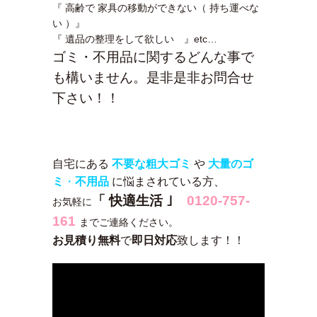
『 高齢で 家具の移動ができない（ 持ち運べな
い ）』
『 遺品の整理をして欲しい 』etc…
ゴミ・不用品に関するどんな事で
も構いません。是非是非お問合せ
下さい！！
自宅にある
不要な粗大ゴミ
や
大量のゴ
ミ
・
不用品
に悩まされている方、
「 快適生活 ｣
0120-757-
お気軽に
161
までご連絡ください。
お見積り無料
で
即日対応
致します！！