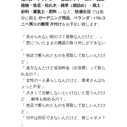
植物・造花・枯れ木・雑草（袋詰め）・残土・
砂利・腐葉土・肥料 …
など、
快適生活
では処
分に困る
ガーデニング用品、ベランダ・バルコ
ニー周りの整理 片付け
をお手伝い致します。
『 見せられない程のゴミ屋敷なんだけど … 』
『 壁についたままの機器の取り外しができない
』
『 他店で断られたものを買取して欲しいんだけ
ど 』
『 遠方なんだけど追加料金（出張費）って取ら
れるの？』
『 女性の一人暮らしなんだけと、業者さんはち
ょっと不安 』
『 大きくて分解しないといけないと思うんだけ
ど … 解体も頼めるの？ 』
『 他店で断られたものを買取して欲しいんだけ
ど 』
『 日中は対応できないんだけど、夜じゃダメ？
』