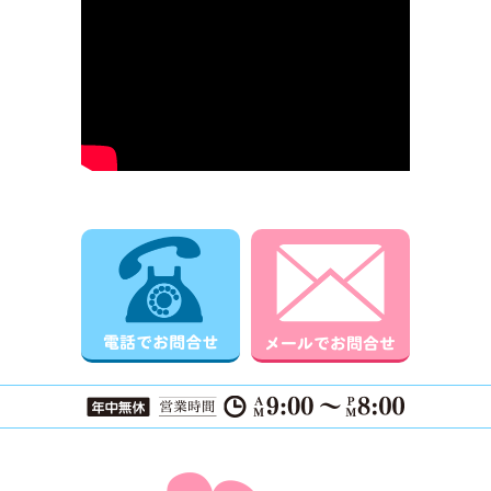
電話でお問合せ
メールでお
ページTOPに戻る