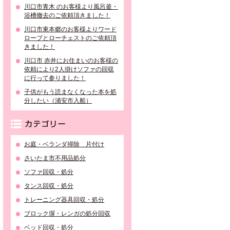
川口市青木 のお客様より風呂釜・
浴槽撤去のご依頼頂きました！
川口市東本郷のお客様よりワード
ローブとローチェストのご依頼頂
きました！
川口市 赤井にお住まいのお客様の
依頼により2人掛けソファの回収
に行って参りました！
子供がもう読まなくなった本を処
分したい（浦安市入船）
カテゴリー
お庭・ベランダ掃除 片付け
さいたま市不用品処分
ソファ回収・処分
タンス回収・処分
トレーニング器具回収・処分
ブロック塀・レンガの処分回収
ベッド回収・処分