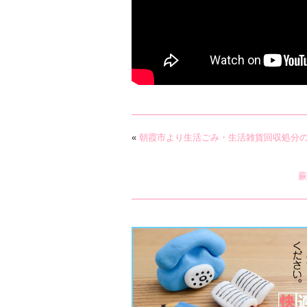
«
朝霞市より生活ごみ・生活雑貨回収処分
蕨