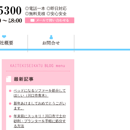
、川口市の不用品と粗大ごみの回収、家具家電の買取処分、川口市エリア
TEL 0120-757-161（年中無休）営業時間AM9:00～PM8:0
◎電話一本 ◎即日対応
◎無料見積 ◎安心安全
メールで問い合わせる
質問
会社概要
お問合せ
KAITEKISEIKATU BLOG menu
最新記事
ベッドになるソファーを処分して
ほしい（川口市青木）
新年あけましておめでとうござい
ます。
年末前にスッキリ！川口市で土や
砂利・プランターを手軽に処分す
る方法