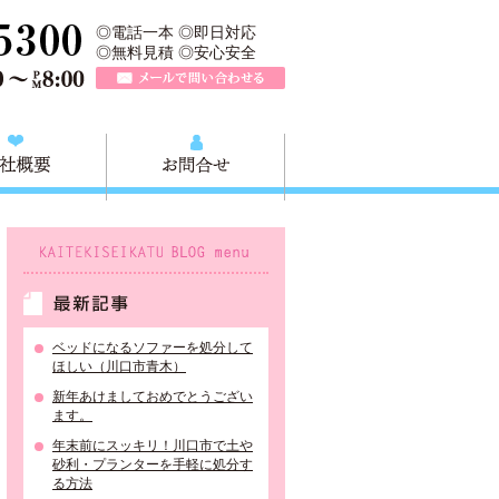
、川口市の不用品と粗大ごみの回収、家具家電の買取処分、川口市エリア
TEL 0120-757-161（年中無休）営業時間AM9:00～PM8:0
◎電話一本 ◎即日対応
◎無料見積 ◎安心安全
メールで問い合わせる
質問
会社概要
お問合せ
KAITEKISEIKATU BLOG menu
最新記事
ベッドになるソファーを処分して
ほしい（川口市青木）
新年あけましておめでとうござい
ます。
年末前にスッキリ！川口市で土や
砂利・プランターを手軽に処分す
る方法