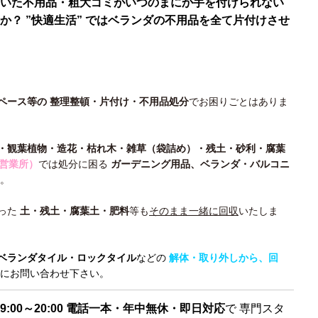
いた不用品・粗大ゴミがいつのまにか手を付けられない
か？ ”快適生活” ではベランダの不用品を全て片付けさせ
ペース等の 整理整頓・片付け・不用品処分
でお困りごとはありま
・観葉植物・造花・枯れ木・雑草（袋詰め）・残土・砂利・腐葉
口営業所）
では処分に困る
ガーデニング用品、ベランダ・バルコニ
。
った
土・残土・腐葉土・肥料
等も
そのまま一緒に回収
いたしま
ベランダタイル・ロックタイル
などの
解体・取り外しから、回
にお問い合わせ下さい。
9:00～20:00 電話一本・年中無休・即日対応
で 専門スタ