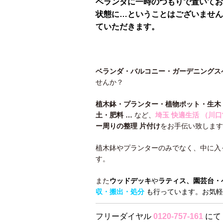
ベランダに一時のつもりで置いてお
状態に…ということはございません
ていただきます。
ベランダ・バルコニー・ガーデニングス
せんか？
植木鉢・プランター・植物ポット・生木
土・肥料 …
など、
埼玉 快適生活 （川
ー周りの整理 片付け
をお手伝い致します
植木鉢やプランターのみでなく、中に入
す。
また
ウッドデッキ
や
ラティス、園芸台・
収・搬出・処分
も行っています。お気軽
フリーダイヤル
0120-757-161
にて