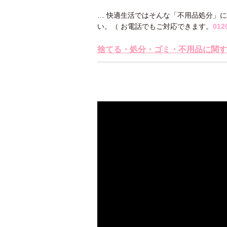
… 快適生活ではそんな「不用品処分」
い。（ お電話でもご対応できます。
012
捨てる・処分・ゴミ・不用品に関す