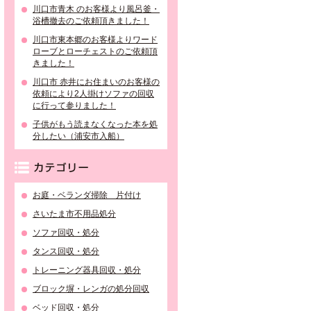
川口市青木 のお客様より風呂釜・
浴槽撤去のご依頼頂きました！
川口市東本郷のお客様よりワード
ローブとローチェストのご依頼頂
きました！
川口市 赤井にお住まいのお客様の
依頼により2人掛けソファの回収
に行って参りました！
子供がもう読まなくなった本を処
分したい（浦安市入船）
カテゴリー
お庭・ベランダ掃除 片付け
さいたま市不用品処分
ソファ回収・処分
タンス回収・処分
トレーニング器具回収・処分
ブロック塀・レンガの処分回収
ベッド回収・処分