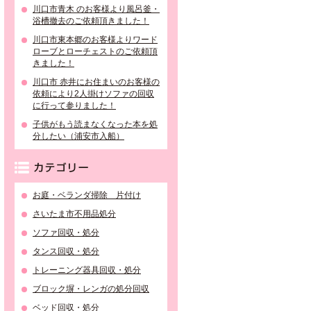
川口市青木 のお客様より風呂釜・
浴槽撤去のご依頼頂きました！
川口市東本郷のお客様よりワード
ローブとローチェストのご依頼頂
きました！
川口市 赤井にお住まいのお客様の
依頼により2人掛けソファの回収
に行って参りました！
子供がもう読まなくなった本を処
分したい（浦安市入船）
カテゴリー
お庭・ベランダ掃除 片付け
さいたま市不用品処分
ソファ回収・処分
タンス回収・処分
トレーニング器具回収・処分
ブロック塀・レンガの処分回収
ベッド回収・処分