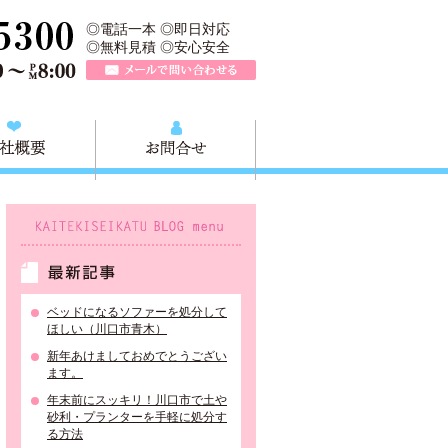
、川口市の不用品と粗大ごみの回収、家具家電の買取処分、川口市エリア
TEL 0120-757-161（年中無休）営業時間AM9:00～PM8:0
◎電話一本 ◎即日対応
◎無料見積 ◎安心安全
メールで問い合わせる
質問
会社概要
お問合せ
KAITEKISEIKATU BLOG menu
最新記事
ベッドになるソファーを処分して
ほしい（川口市青木）
新年あけましておめでとうござい
ます。
年末前にスッキリ！川口市で土や
砂利・プランターを手軽に処分す
る方法