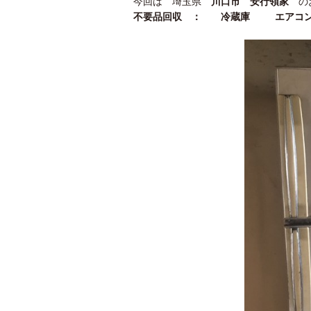
今回は 埼玉県
川口市 安行領家
の
不要品回収 ： 冷蔵庫 エアコン