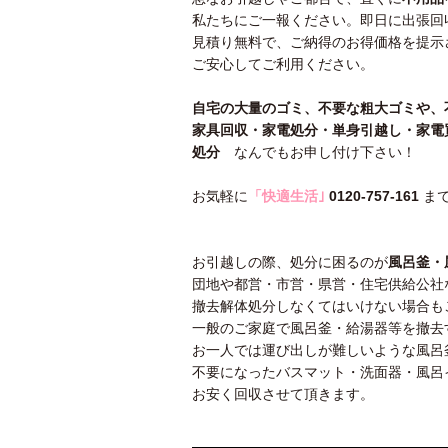
私たちにご一報ください。即日に出張回
見積り無料で、ご納得のお得価格を提示
ご安心してご利用ください。
自宅の大量のゴミ、不要な粗大ゴミや
家具回収・家電処分・単身引越し・家電
処分
なんでもお申し付け下さい！
お気軽に
「快適生活｣
0120-757-161
まで
お引越しの際、処分に困るのが
風呂釜・
団地や都営・市営・県営・住宅供給公社
撤去解体処分しなくてはいけない場合も
一般のご家庭で風呂釜・給湯器等を撤去
お一人では運び出しが難しいような風呂
不要になったバスマット・洗面器・風呂
お安く回収させて頂きます。