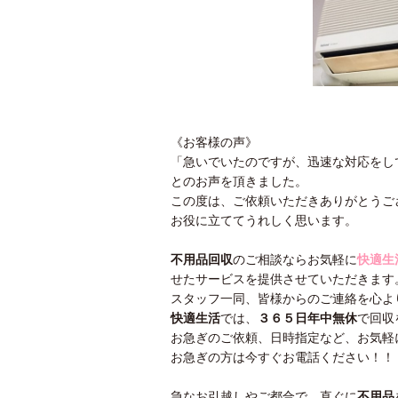
《お客様の声》
「急いでいたのですが、迅速な対応をし
とのお声を頂きました。
この度は、ご依頼いただきありがとうご
お役に立ててうれしく思います。
不用品回収
のご相談ならお気軽に
快適生
せたサービスを提供させていただきます
スタッフ一同、皆様からのご連絡を心よ
快適生活
では、
３６５日年中無休
で回収
お急ぎのご依頼、日時指定など、お気軽
お急ぎの方は今すぐお電話ください！！
急なお引越しやご都合で、直ぐに
不用品