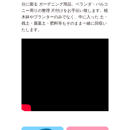
分に困る ガーデニング用品、ベランダ・バルコ
ニー周りの整理 片付けをお手伝い致します。植
木鉢やプランターのみでなく、中に入った 土・
残土・腐葉土・肥料等もそのまま一緒に回収い
たします。
電話でお問合せ
メールでお