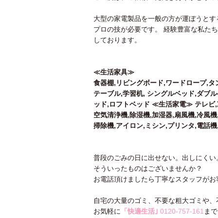
大型の家電製品を一般の方が運ぼうとす
プロの技が必要です。 経験豊富な私た
しております。
≪生活家具≫
食器棚,リビングボード,ワードロープ,タ
テーブル,学習机, シングルベッド,ダブ
ッド,ロフトベッド ≪生活家電≫ テレビ,
空気清浄機,除湿機,加湿器,扇風機,冷風機
掃除機,アイロン,ミシン,プリンタ,電話機,
普段のごみの日に出せない。出しにくい
そういったものはございませんか？
お電話頂けましたら丁寧なスタッフがお
自宅の大量のゴミ、不要な粗大ゴミや、
お気軽に
「快適生活｣
0120-757-161
まで