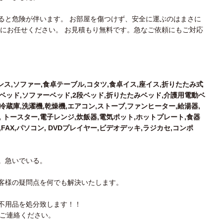
ると危険が伴います。 お部屋を傷つけず、安全に運ぶのはまさに
ちにお任せください。 お見積もり無料です。急なご依頼にもご対応
ンス,ソファー,食卓テーブル,コタツ,食卓イス,座イス,折りたたみ式
ルベッド,ソファーベッド,2段ベッド,折りたたみベッド,介護用電動ベ
冷蔵庫,洗濯機,乾燥機,エアコン,ストーブ,ファンヒーター,給湯器,
, トースター,電子レンジ,炊飯器,電気ポット,ホットプレート,食器
FAX,パソコン, DVDプレイヤー,ビデオデッキ,ラジカセ,コンポ
。急いでいる。
客様の疑問点を何でも解決いたします。
不用品を処分致します！！
ご連絡ください。