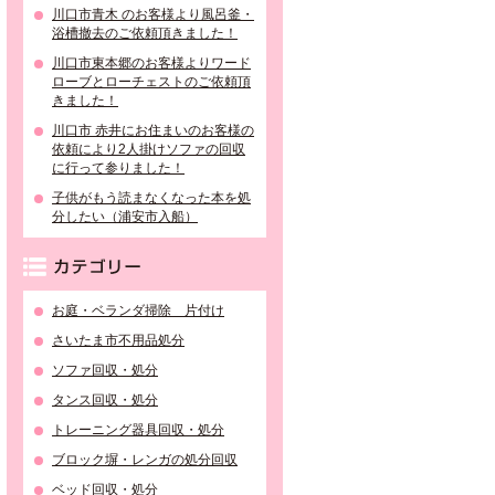
川口市青木 のお客様より風呂釜・
浴槽撤去のご依頼頂きました！
川口市東本郷のお客様よりワード
ローブとローチェストのご依頼頂
きました！
川口市 赤井にお住まいのお客様の
依頼により2人掛けソファの回収
に行って参りました！
子供がもう読まなくなった本を処
分したい（浦安市入船）
カテゴリー
お庭・ベランダ掃除 片付け
さいたま市不用品処分
ソファ回収・処分
タンス回収・処分
トレーニング器具回収・処分
ブロック塀・レンガの処分回収
ベッド回収・処分