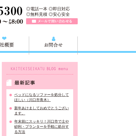
、川口市の不用品と粗大ごみの回収、家具家電の買取処分、川口市エリア
TEL 0120-757-161（年中無休）営業時間AM9:00～PM8:0
◎電話一本 ◎即日対応
◎無料見積 ◎安心安全
メールで問い合わせる
質問
会社概要
お問合せ
KAITEKISEIKATU BLOG menu
最新記事
ベッドになるソファーを処分して
ほしい（川口市青木）
新年あけましておめでとうござい
ます。
年末前にスッキリ！川口市で土や
砂利・プランターを手軽に処分す
る方法