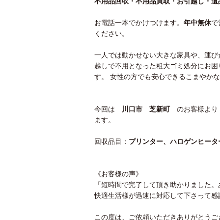
不用品回収・不用品買取・お引越し・遺
お電話一本でかけつけます。
年中無休
で
ください。
一人では動かせない大きな家具や、運び
越しで不用となった粗大ゴミ処分にお困
す。 女性の方でも安心できるこまやか
今回は
川口市 芝新町
のお客様よ
ます。
回収品目：
プリンター、ハロゲンヒータ
《お客様の声》
「短時間で完了して頂き助かりました。
快適生活様が迅速に対応して下さって感
この度は、ご依頼いただきありがとうご