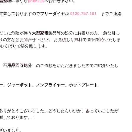
品整理
の事なら
快適生活
へお任せ下さい。
営業しておりますので
フリーダイヤル
0120-757-161
までご連絡
だしに危険が伴う
大型家電
製品等の処分にお困りの方、 急な引っ
りの方などお問合せ下さい。 お見積もり無料で 即日対応いたしま
な心くばりで処分致します。
り
不用品回収処分
のご依頼をいただきましたのでご紹介いたし
ー、
ジャーポット、ノンフライヤー、ホットプレート
ありがとうございました。どうしたらいいか、困っていましたが
謝しております。｣
ざいました。