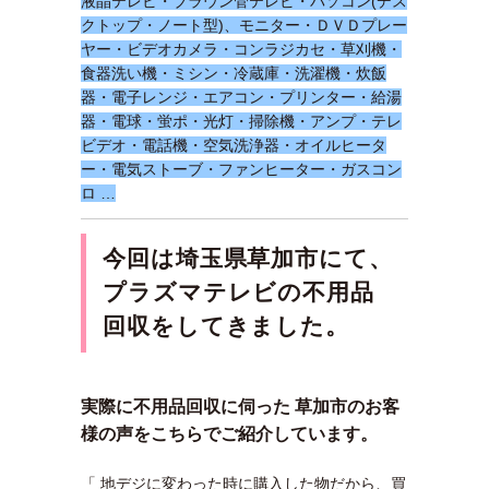
液晶テレビ・ブラウン管テレビ・パソコン(デス
クトップ・ノート型)、モニター・ＤＶＤプレー
ヤー・ビデオカメラ・コンラジカセ・草刈機・
食器洗い機・ミシン・冷蔵庫・洗濯機・炊飯
器・電子レンジ・エアコン・プリンター・給湯
器・電球・蛍ポ・光灯・掃除機・アンプ・テレ
ビデオ・電話機・空気洗浄器・オイルヒータ
ー・電気ストーブ・ファンヒーター・ガスコン
ロ …
今回は埼玉県草加市にて、
プラズマテレビの不用品
回収をしてきました。
実際に不用品回収に伺った 草加市のお客
様の声をこちらでご紹介しています。
「 地デジに変わった時に購入した物だから、買