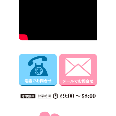
電話でお問合せ
メールでお
ページTOPに戻る