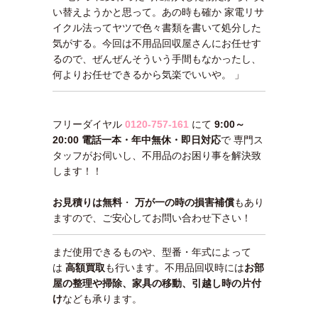
い替えようかと思って。あの時も確か 家電リサ
イクル法ってヤツで色々書類を書いて処分した
気がする。今回は不用品回収屋さんにお任せす
るので、ぜんぜんそういう手間もなかったし、
何よりお任せできるから気楽でいいや。 」
フリーダイヤル
0120-757-161
にて
9:00～
20:00 電話一本・年中無休・即日対応
で 専門ス
タッフがお伺いし、不用品のお困り事を解決致
します！！
お見積りは無料
・
万が一の時の損害補償
もあり
ますので、ご安心してお問い合わせ下さい！
まだ使用できるものや、型番・年式によって
は
高額買取
も行います。不用品回収時には
お部
屋の整理や掃除、家具の移動、引越し時の片付
け
なども承ります。