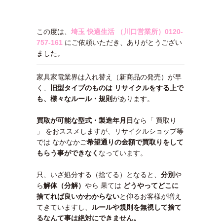
この度は、
埼玉 快適生活 （川口営業所）
0120-
757-161
にご依頼いただき、ありがとうござい
ました。
家具家電業界は入れ替え（新商品の発売）が早
く、
旧型タイプのものは リサイクルをする上で
も、様々なルール・規則
があります。
買取が可能な型式・製造年月日
なら「 買取り
」 をおススメしますが、リサイクルショップ等
では なかなかご
希望通りの金額で買取りをして
もらう事ができなく
なっています。
只、いざ処分する（捨てる）となると、
分別
や
ら
解体（分解）
やら 果ては
どうやってどこに
捨てれば良いかわ
からない
と仰るお客様が増え
てきていますし、
ルールや規則を無視して捨て
るなんて事は絶対にできません。