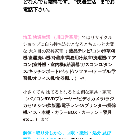
どなんでも結構です。 ”快適生活” までお
電話下さい。
埼玉 快適生活 （川口営業所）
ではリサイクル
ショップに自ら持ち込むとなるとちょっと大変
な 大き目の家具家電（
液晶テレビ/コンポ/草刈
機/食器洗い機/冷蔵庫/業務用冷蔵庫/洗濯機/エア
コン(室外機・室内機)/給湯器/ガスコンロ/タン
ス/キッチンボード/ベッド/ソファー/テーブル/学
習机/オフィス机/食器棚…
）
や、
小さくても 捨てるとなると面倒な家具・家電
（
パソコン/DVDプレーヤー/ビデオカメラ/ラジ
カセ/ミシン/炊飯器/電子レンジ/プリンター/掃除
機/イス・本棚・カラーBOX・カーテン・寝具
etc… ）
まで
解体・取り外しから、回収・搬出・処分 及び