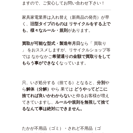
ますので、ご安心してお問い合わせ下さい！
家具家電業界は入れ替え（新商品の発売）が早
く、
旧型タイプのものは リサイクルをする上で
も、様々なルール・規則
があります。
買取が可能な型式・製造年月日
なら「 買取り
」 をおススメしますが、リサイクルショップ等
では なかなかご
希望通りの金額で買取りをして
もらう事ができなく
なっています。
只、いざ処分する（捨てる）となると、
分別
や
ら
解体（分解）
やら 果ては
どうやってどこに
捨てれば良いかわ
からない
と仰るお客様が増え
てきていますし、
ルールや規則を無視して捨て
るなんて事は絶対にできません。
たかが不用品（ゴミ）・されど不用品（ゴ