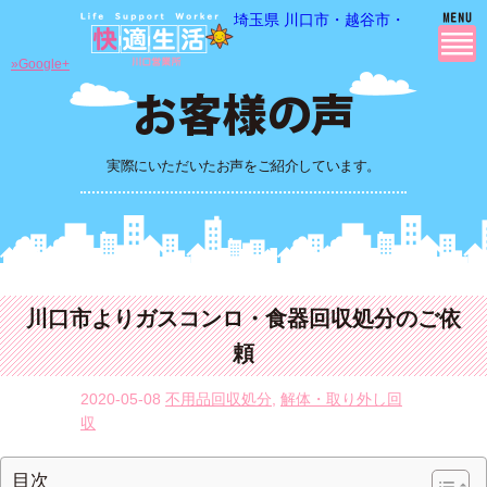
埼玉県 川口市・越谷市・さいたま市
»Google+
実際にいただいたお声をご紹介しています。
川口市よりガスコンロ・食器回収処分のご依
頼
2020-05-08
不用品回収処分
,
解体・取り外し回
収
目次