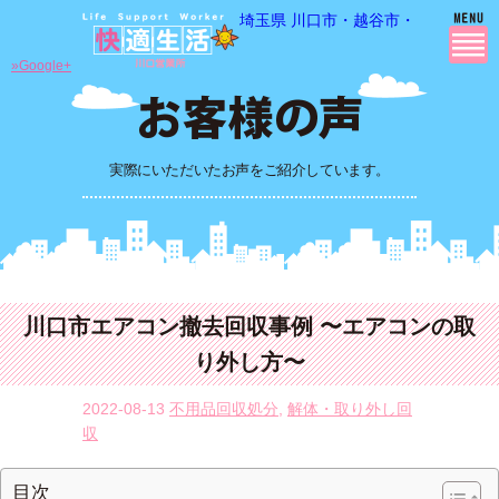
埼玉県 川口市・越谷市・さいたま市
»Google+
実際にいただいたお声をご紹介しています。
川口市エアコン撤去回収事例 〜エアコンの取
り外し方〜
2022-08-13
不用品回収処分
,
解体・取り外し回
収
目次