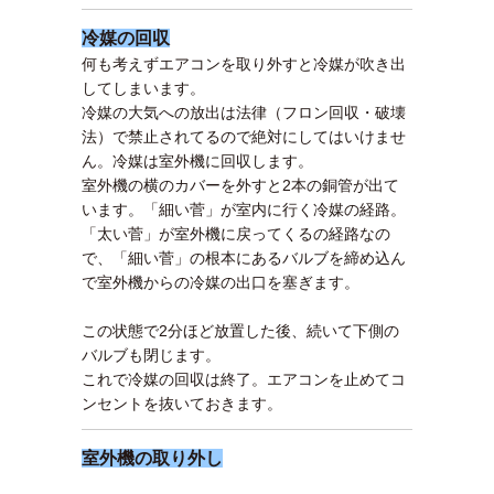
冷媒の回収
何も考えずエアコンを取り外すと冷媒が吹き出
してしまいます。
冷媒の大気への放出は法律（フロン回収・破壊
法）で禁止されてるので絶対にしてはいけませ
ん。冷媒は室外機に回収します。
室外機の横のカバーを外すと2本の銅管が出て
います。「細い菅」が室内に行く冷媒の経路。
「太い菅」が室外機に戻ってくるの経路なの
で、「細い菅」の根本にあるバルブを締め込ん
で室外機からの
冷媒の出口を塞ぎます。
この状態で2分ほど放置した後、続いて下側の
バルブも閉じます。
これで冷媒の回収は終了。エアコンを止めて
コ
ンセントを抜いておきます。
室外機の取り外し