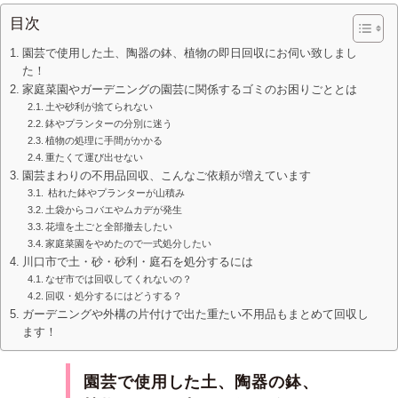
目次
園芸で使用した土、陶器の鉢、植物の即日回収にお伺い致しまし
た！
家庭菜園やガーデニングの園芸に関係するゴミのお困りごととは
土や砂利が捨てられない
鉢やプランターの分別に迷う
植物の処理に手間がかかる
重たくて運び出せない
園芸まわりの不用品回収、こんなご依頼が増えています
枯れた鉢やプランターが山積み
土袋からコバエやムカデが発生
花壇を土ごと全部撤去したい
家庭菜園をやめたので一式処分したい
川口市で土・砂・砂利・庭石を処分するには
なぜ市では回収してくれないの？
回収・処分するにはどうする？
ガーデニングや外構の片付けで出た重たい不用品もまとめて回収し
ます！
園芸で使用した
土、陶器の鉢、