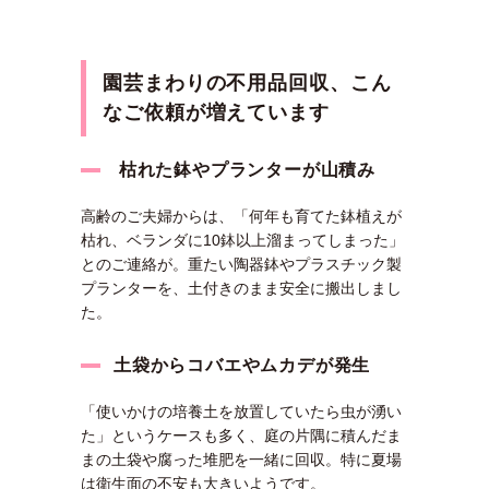
園芸まわりの不用品回収、こん
なご依頼が増えています
枯れた鉢やプランターが山積み
高齢のご夫婦からは、「何年も育てた鉢植えが
枯れ、ベランダに10鉢以上溜まってしまった」
とのご連絡が。重たい陶器鉢やプラスチック製
プランターを、土付きのまま安全に搬出しまし
た。
土袋からコバエやムカデが発生
「使いかけの培養土を放置していたら虫が湧い
た」というケースも多く、庭の片隅に積んだま
まの土袋や腐った堆肥を一緒に回収。特に夏場
は衛生面の不安も大きいようです。