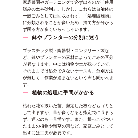
家庭菜園やガーデニングで必ず出るのが「使用
済みの土や砂利」。しかし、これらは自治体の
一般ごみとしては回収されず、「処理困難物」
に分類されることが多いため、捨て方が分から
ず困る方が多くいらっしゃいます。
鉢やプランターの分別に迷う
プラスチック製・陶器製・コンクリート製な
ど、鉢やプランターの素材によってごみの区分
が異なります。中には植物や土が残っていて、
そのままでは処分できないケースも。分別方法
が難しく、作業が進まないという声も聞かれま
す。
植物の処理に手間がかかる
枯れた花や抜いた苗、剪定した枝などもゴミと
して出ますが、量が多くなると指定袋に収まら
ず、運ぶのも一苦労です。また、根っこがつい
たままの植物や雑草の束など、家庭ごみとして
出すには工夫が必要です。