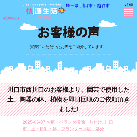
埼玉県 川口市・越谷市・さいたま市
»Google+
実際にいただいたお声をご紹介しています。
川口市西川口のお客様より、園芸で使用した
土、陶器の鉢、植物を即日回収のご依頼頂き
ました!
2025-06-07
お庭・ベランダ掃除 片付け
,
川口
市 土・砂利・鉢・プランター回収 処分