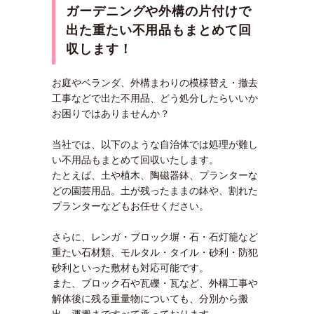
ガーデニングや外構の片付けで
出た重たい不用品もまとめて回
収します！
お庭やベランダ、外構まわりの模様替え・撤去
工事などで出た不用品、どう処分したらいいか
お困りではありませんか？
当社では、以下のような自治体では処理が難し
い不用品もまとめて回収いたします。
たとえば、
土や植木、陶磁器鉢、プランター
な
どの園芸用品。土が残ったままの鉢や、割れた
プランターなどもお任せください。
さらに、レンガ・ブロック塀・石・石灯籠など
重たい石材類、
モルタル・タイル・砂利・防犯
砂利
といった敷材も対応可能です。
また、
ブロック石や瓦礫・瓦
など、外構工事や
解体後に残る重量物についても、分別から搬
出、運搬まですべて承っております。