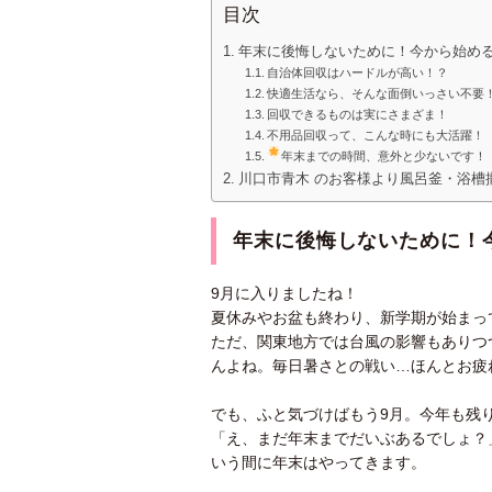
目次
年末に後悔しないために！今から始め
自治体回収はハードルが高い！？
快適生活なら、そんな面倒いっさい不要
回収できるものは実にさまざま！
不用品回収って、こんな時にも大活躍！
年末までの時間、意外と少ないです！
川口市青木 のお客様より風呂釜・浴槽
年末に後悔しないために！
9月に入りましたね！
夏休みやお盆も終わり、新学期が始まっ
ただ、関東地方では台風の影響もありつ
んよね。毎日暑さとの戦い…ほんとお疲
でも、ふと気づけばもう9月。今年も残
「え、まだ年末までだいぶあるでしょ？
いう間に年末はやってきます。