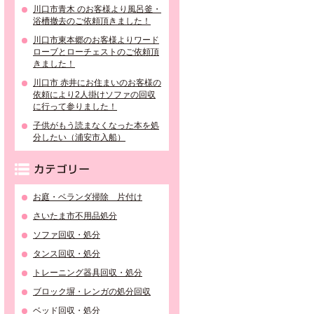
川口市青木 のお客様より風呂釜・
浴槽撤去のご依頼頂きました！
川口市東本郷のお客様よりワード
ローブとローチェストのご依頼頂
きました！
川口市 赤井にお住まいのお客様の
依頼により2人掛けソファの回収
に行って参りました！
子供がもう読まなくなった本を処
分したい（浦安市入船）
カテゴリー
お庭・ベランダ掃除 片付け
さいたま市不用品処分
ソファ回収・処分
タンス回収・処分
トレーニング器具回収・処分
ブロック塀・レンガの処分回収
ベッド回収・処分