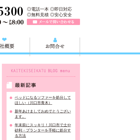
、川口市の不用品と粗大ごみの回収、家具家電の買取処分、川口市エリア
TEL 0120-757-161（年中無休）営業時間AM9:00～PM8:0
◎電話一本 ◎即日対応
◎無料見積 ◎安心安全
メールで問い合わせる
質問
会社概要
お問合せ
KAITEKISEIKATU BLOG menu
最新記事
ベッドになるソファーを処分して
ほしい（川口市青木）
新年あけましておめでとうござい
ます。
年末前にスッキリ！川口市で土や
砂利・プランターを手軽に処分す
る方法