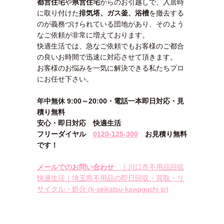
都営住宅
や
県営住宅
からのお引越しで、入居時
に取り付けた
排気塔、ガス釜、浴槽
を撤去する
のが義務づけられている団地があり、そのよう
なご依頼が非常に増えております。
快適生活では、急なご依頼でもお客様のご都合
の良いお時間で迅速に対応させて頂きます。
お客様のお悩みを一気に解決できる私たちプロ
にお任せ下さい。
年中無休 9:00～20:00・電話一本即日対応・見
積り無料
安心
・即日
対応
快適生活
フリーダイヤル
0120-125-300
お見積り無料
です！
メールでのお問い合わせ
｜川口市不用品回収
快適生活｜埼玉県不用品の即日回収・買取・リ
サイクル・処分 (k-seikatsu-kawaguchi.jp)