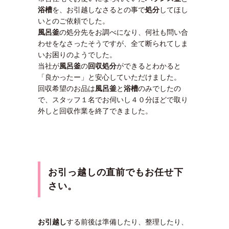
浴槽
を、お引越しなさるとの事で
処分
してほし
いとのご依頼でした。
風呂釜
の処分先をお調べになり、何社も問い合
わせをなさったそうですが、全て断られてしま
いお困りのようでした。
当社が
風呂釜
の
回収処分
ができるとわかると
「良かったー」と安心していただけました。
回収希望のお品は
風呂釜
と
浴槽
のみでしたの
で、スタッフ１名でお伺いし４０分ほどで取り
外しと回収作業を終了できました。
お引っ越しの直前でもお任せ下
さい。
お引越し
する前後は準備したり、整理したり、