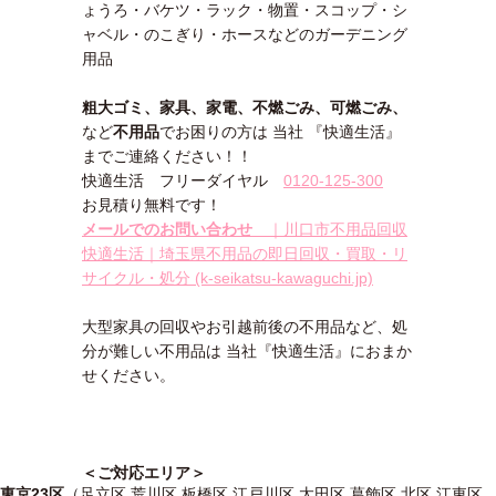
ょうろ・バケツ・ラック・物置・スコップ・シ
ャベル・のこぎり・ホースなどのガーデニング
用品
粗大ゴミ、家具、家電、不燃ごみ、可燃ごみ、
など
不用品
でお困りの方は 当社 『快適生活』
までご連絡ください！！
快適生活 フリーダイヤル
0120-125-300
お見積り無料です！
メールでのお問い合わせ
｜川口市不用品回収
快適生活｜埼玉県不用品の即日回収・買取・リ
サイクル・処分 (k-seikatsu-kawaguchi.jp)
大型家具の回収やお引越前後の不用品など、処
分が難しい不用品は 当社『快適生活』におまか
せください。
＜ご対応エリア＞
東京23区
（足立区 荒川区 板橋区 江戸川区 太田区 葛飾区 北区 江東区