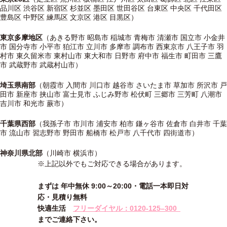
品川区 渋谷区 新宿区 杉並区 墨田区 世田谷区 台東区 中央区 千代田区
豊島区 中野区 練馬区 文京区 港区 目黒区）
東京多摩地区
（あきる野市 昭島市 稲城市 青梅市 清瀬市 国立市 小金井
市 国分寺市 小平市 狛江市 立川市 多摩市 調布市 西東京市 八王子市 羽
村市 東久留米市 東村山市 東大和市 日野市 府中市 福生市 町田市 三鷹
市 武蔵野市 武蔵村山市）
埼玉県南部
（朝霞市 入間市 川口市 越谷市 さいたま市 草加市 所沢市 戸
田市 新座市 挟山市 富士見市 ふじみ野市 松伏町 三郷市 三芳町 八潮市
吉川市 和光市 蕨市）
千葉県西部
（我孫子市 市川市 浦安市 柏市 鎌ヶ谷市 佐倉市 白井市 千葉
市 流山市 習志野市 野田市 船橋市 松戸市 八千代市 四街道市）
神奈川県北部
（川崎市 横浜市）
※上記以外でもご対応できる場合があります。
まずは 年中無休 9:00～20:00・電話一本即日対
応・見積り無料
快適生活
フリーダイヤル：0120-
125
–
300
までご連絡下さい。