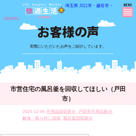
埼玉県 川口市・越谷市・さいたま市
»Google+
実際にいただいたお声をご紹介しています。
市営住宅の風呂釜を回収してほしい（戸田
市）
2024-12-06
不用品回収処分
,
戸田市不用品処分
,
解体・取り外し回収
,
風呂釜回収処分