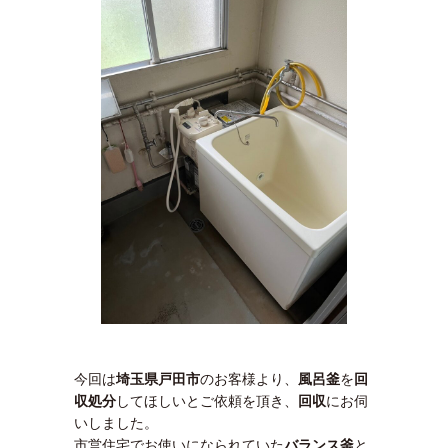
今回は
埼玉県戸田市
のお客様より、
風呂釜
を
回
収処分
してほしいとご依頼を頂き、
回収
にお伺
いしました。
市営住宅でお使いになられていた
バランス釜
と