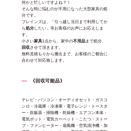
何かと忙しいですよね？！
そんな時に悩むのが不用になった大型家具の処
分です。
ブレインズは、「引っ越し当日まで利用してか
ら
処分
したい」等お客様のお声にお応えしま
す。
小さい
家具
1点から、家中の
不用品
まで処分、
回収
させて頂きます。
無料見積もりから搬出まで、お客様のご都合に
合わせて対応致します。
《回収可能品》
テレビ・パソコン・オーディオセット・ガスコ
ンロ・冷蔵庫・冷凍庫・電子レンジ・トースタ
ー・炊飯器・掃除機・乾燥機・エアコン本体・
電気ポット・電気カーペット・こたつ・ストー
ブ・ファンヒーター・扇風機・空気清浄機・加