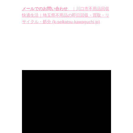
メールでのお問い合わせ
｜川口市不用品回収
快適生活｜埼玉県不用品の即日回収・買取・リ
サイクル・処分 (k-seikatsu-kawaguchi.jp)