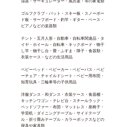
湿器・サーキュレーター・風呂釜・等の家電類
ゴルフクラブ・バット・スキー板・スノーボー
ド板・サーフボード・釣竿・ギター・ベース・
ピアノなどの楽器類
テント・五月人形・自動車・自転車関連品・タ
イヤ・ホイール・自転車・キックボード・物干
し竿・物干し台・畳・ふすま・障子・食器類・
衣装ケース・などの生活用品
ベビーベッド・ベビーカー・ベビーバス・ベビ
ーチェア・チャイルドシート・ベビー用布団・
知育玩具・三輪車等の子供用品
洋服ダンス・和ダンス・衣装ケース・食器棚・
キッチンワゴン・テレビ台・スチールラック・
ベッドソファー・布団・マットレス・座椅子・
学習机・ダイニングテーブル・サイドテーブ
ル・折り畳みテーブル・カラーボックスなどの
寝具や家具類