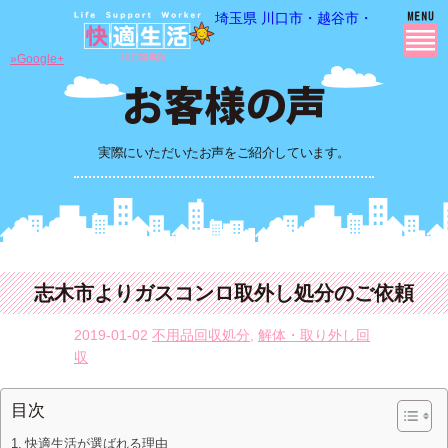
埼玉県 川口市・越谷市・さいたま市
»Google+
実際にいただいたお声をご紹介しています。
志木市よりガスコンロ取外し処分のご依頼
2019-01-02
不用品回収処分
,
解体・取り外し回
収
目次
快適生活が選ばれる理由