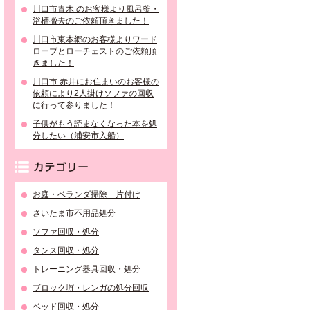
川口市青木 のお客様より風呂釜・
浴槽撤去のご依頼頂きました！
川口市東本郷のお客様よりワード
ローブとローチェストのご依頼頂
きました！
川口市 赤井にお住まいのお客様の
依頼により2人掛けソファの回収
に行って参りました！
子供がもう読まなくなった本を処
分したい（浦安市入船）
カテゴリー
お庭・ベランダ掃除 片付け
さいたま市不用品処分
ソファ回収・処分
タンス回収・処分
トレーニング器具回収・処分
ブロック塀・レンガの処分回収
ベッド回収・処分