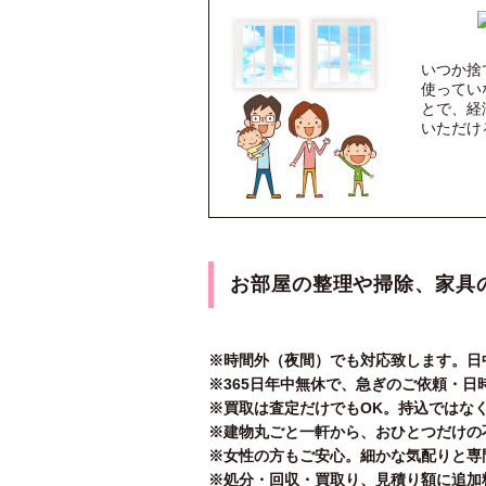
いつか捨
使ってい
とで、経
いただけ
お部屋の整理や掃除、家具
※時間外（夜間）でも対応致します。日
※365日年中無休で、急ぎのご依頼・日
※買取は査定だけでもOK。持込ではな
※建物丸ごと一軒から、おひとつだけの
※女性の方もご安心。細かな気配りと専
※処分・回収・買取り、見積り額に追加