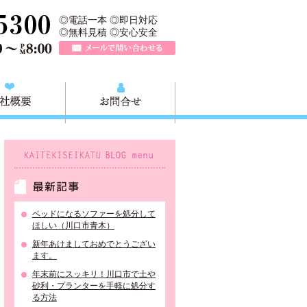
、川口市の不用品と粗大ごみの回収、家具家電の買取処分、川口市エリア
TEL 0120-757-161（年中無休）営業時間AM9:00～PM8:0
◎電話一本 ◎即日対応
◎無料見積 ◎安心安全
メールで問い合わせる
質問
会社概要
お問合せ
KAITEKISEIKATU BLOG menu
最新記事
ベッドになるソファーを処分して
ほしい（川口市青木）
新年あけましておめでとうござい
ます。
年末前にスッキリ！川口市で土や
砂利・プランターを手軽に処分す
る方法