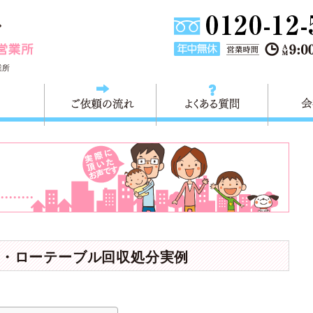
埼玉県川口市不用品と粗大ごみ回収の 快適生活川口営業所は
業所
料金
ご依頼の流れ
よくある
・ローテーブル回収処分実例