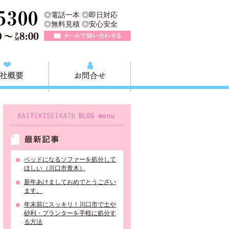
、川口市の不用品と粗大ごみの回収、家具家電の買取処分、川口市エリア
TEL 0120-757-161（年中無休）営業時間AM9:00～PM8:0
◎電話一本 ◎即日対応
◎無料見積 ◎安心安全
メールで問い合わせる
質問
会社概要
お問合せ
KAITEKISEIKATU BLOG menu
最新記事
ベッドになるソファーを処分して
ほしい（川口市青木）
新年あけましておめでとうござい
ます。
年末前にスッキリ！川口市で土や
砂利・プランターを手軽に処分す
る方法