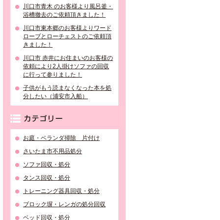
川口市青木 のお客様より風呂釜・
浴槽撤去のご依頼頂きました！
川口市東本郷のお客様よりワード
ローブとローチェストのご依頼頂
きました！
川口市 赤井にお住まいのお客様の
依頼により2人掛けソファの回収
に行って参りました！
子供がもう読まなくなった本を処
分したい（浦安市入船）
カテゴリー
お庭・ベランダ掃除 片付け
さいたま市不用品処分
ソファ回収・処分
タンス回収・処分
トレーニング器具回収・処分
ブロック塀・レンガの処分回収
ベッド回収・処分