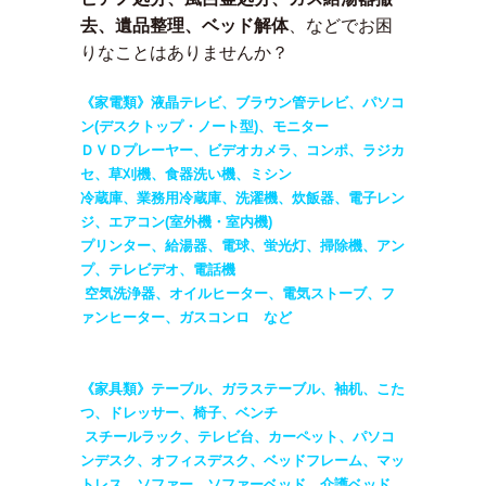
去、遺品整理、ベッド解体
、などでお困
りなことはありませんか？
《家電類》液晶テレビ、ブラウン管テレビ、パソコ
ン(デスクトップ・ノート型)、モニター
ＤＶＤプレーヤー、ビデオカメラ、コンポ、ラジカ
セ、草刈機、食器洗い機、ミシン
冷蔵庫、業務用冷蔵庫、洗濯機、炊飯器、電子レン
ジ、エアコン(室外機・室内機)
プリンター、給湯器、電球、蛍光灯、掃除機、アン
プ、テレビデオ、電話機
空気洗浄器、オイルヒーター、電気ストーブ、フ
ァンヒーター、ガスコンロ など
《家具類》テーブル、ガラステーブル、袖机、こた
つ、ドレッサー、椅子、ベンチ
スチールラック、テレビ台、カーペット、パソコ
ンデスク、オフィスデスク、ベッドフレーム、マッ
トレス、ソファー、ソファーベッド、介護ベッド、