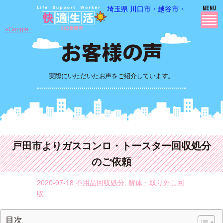
埼玉県 川口市・越谷市・さいたま市
»Google+
実際にいただいたお声をご紹介しています。
戸田市よりガスコンロ・トースター回収処分
のご依頼
2020-07-18
不用品回収処分
,
解体・取り外し回
収
目次