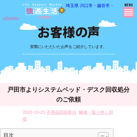
埼玉県 川口市・越谷市・さいたま市
»Google+
実際にいただいたお声をご紹介しています。
戸田市よりシステムベッド・デスク回収処分
のご依頼
2020-10-23
不用品回収処分
,
解体・取り外し回
収
目次