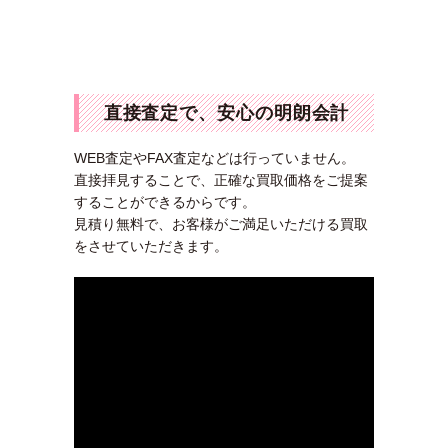
メールで問
直接査定で、安心の明朗会計
WEB査定やFAX査定などは行っていません。
直接拝見することで、正確な買取価格をご提案
することができるからです。
見積り無料で、お客様がご満足いただける買取
をさせていただきます。