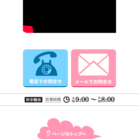
電話でお問合せ
メールでお
ページTOPに戻る