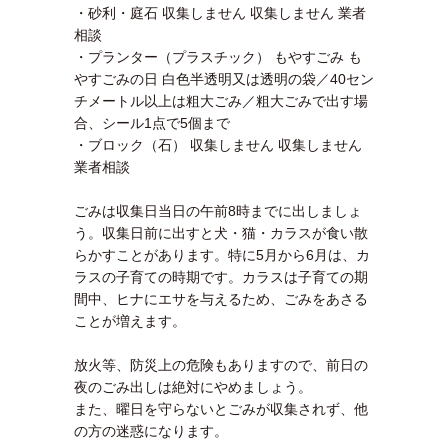
・砂利・庭石 収集しません 収集しません 業者
相談
・プランター（プラスチック） もやすごみ も
やすごみの日 白色半透明又は透明の袋／40セン
チメートル以上は粗大ごみ／粗大ごみで出す場
合、シール1点で5個まで
・ブロック（石） 収集しません 収集しません
業者相談
ごみは収集日当日の午前8時までに出しましょ
う。収集日前に出すと犬・猫・カラスが食い散
らかすことがあります。特に5月から6月は、カ
ラスの子育ての時期です。カラスは子育ての期
間中、ヒナにエサを与えるため、ごみをあさる
ことが増えます。
放火等、防災上の危険もありますので、前日の
夜のごみ出しは絶対にやめましょう。
また、曜日を守らないとごみが収集されず、他
の方の迷惑になります。