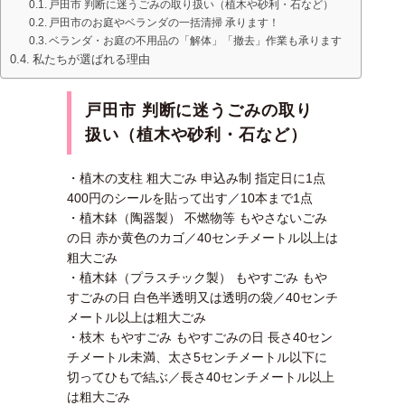
戸田市 判断に迷うごみの取り扱い（植木や砂利・石など）
戸田市のお庭やベランダの一括清掃 承ります！
ベランダ・お庭の不用品の「解体」「撤去」作業も承ります
私たちが選ばれる理由
戸田市 判断に迷うごみの取り
扱い（植木や砂利・石など）
・植木の支柱 粗大ごみ 申込み制 指定日に1点
400円のシールを貼って出す／10本まで1点
・植木鉢（陶器製） 不燃物等 もやさないごみ
の日 赤か黄色のカゴ／40センチメートル以上は
粗大ごみ
・植木鉢（プラスチック製） もやすごみ もや
すごみの日 白色半透明又は透明の袋／40センチ
メートル以上は粗大ごみ
・枝木 もやすごみ もやすごみの日 長さ40セン
チメートル未満、太さ5センチメートル以下に
切ってひもで結ぶ／長さ40センチメートル以上
は粗大ごみ