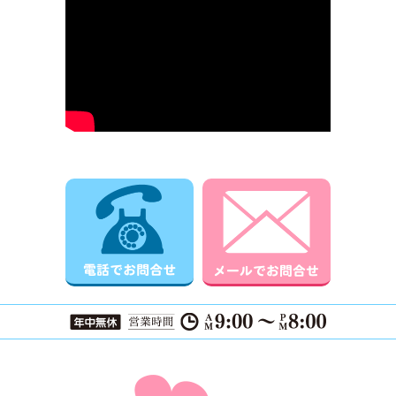
電話でお問合せ
メールでお
ページTOPに戻る