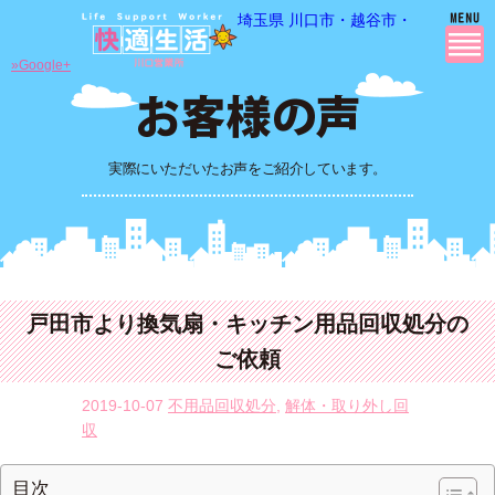
埼玉県 川口市・越谷市・さいたま市
»Google+
実際にいただいたお声をご紹介しています。
戸田市より換気扇・キッチン用品回収処分の
ご依頼
2019-10-07
不用品回収処分
,
解体・取り外し回
収
目次