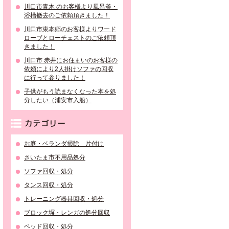
川口市青木 のお客様より風呂釜・
浴槽撤去のご依頼頂きました！
川口市東本郷のお客様よりワード
ローブとローチェストのご依頼頂
きました！
川口市 赤井にお住まいのお客様の
依頼により2人掛けソファの回収
に行って参りました！
子供がもう読まなくなった本を処
分したい（浦安市入船）
カテゴリー
お庭・ベランダ掃除 片付け
さいたま市不用品処分
ソファ回収・処分
タンス回収・処分
トレーニング器具回収・処分
ブロック塀・レンガの処分回収
ベッド回収・処分