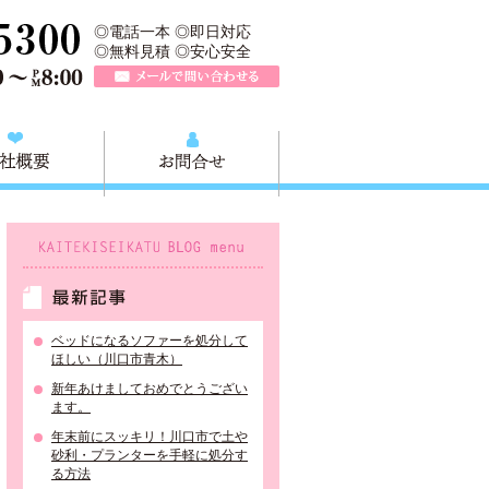
、川口市の不用品と粗大ごみの回収、家具家電の買取処分、川口市エリア
TEL 0120-757-161（年中無休）営業時間AM9:00～PM8:0
◎電話一本 ◎即日対応
◎無料見積 ◎安心安全
メールで問い合わせる
質問
会社概要
お問合せ
KAITEKISEIKATU BLOG menu
最新記事
ベッドになるソファーを処分して
ほしい（川口市青木）
新年あけましておめでとうござい
ます。
年末前にスッキリ！川口市で土や
砂利・プランターを手軽に処分す
る方法