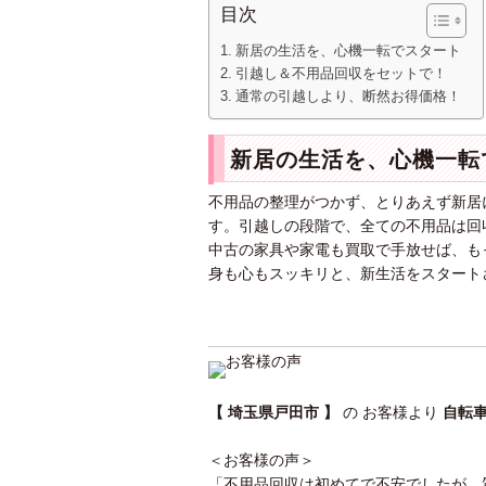
目次
新居の生活を、心機一転でスタート
引越し＆不用品回収をセットで！
通常の引越しより、断然お得価格！
新居の生活を、心機一転
不用品の整理がつかず、とりあえず新居
す。引越しの段階で、全ての不用品は回
中古の家具や家電も買取で手放せば、も
身も心もスッキリと、新生活をスタート
【 埼玉県戸田市 】
の お客様より
自転
＜お客様の声＞
「不用品回収は初めてで不安でしたが、