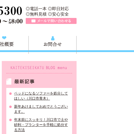
、川口市の不用品と粗大ごみの回収、家具家電の買取処分、川口市エリア
TEL 0120-757-161（年中無休）営業時間AM9:00～PM8:0
◎電話一本 ◎即日対応
◎無料見積 ◎安心安全
メールで問い合わせる
質問
会社概要
お問合せ
KAITEKISEIKATU BLOG menu
最新記事
ベッドになるソファーを処分して
ほしい（川口市青木）
新年あけましておめでとうござい
ます。
年末前にスッキリ！川口市で土や
砂利・プランターを手軽に処分す
る方法