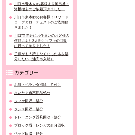
川口市青木 のお客様より風呂釜・
浴槽撤去のご依頼頂きました！
川口市東本郷のお客様よりワード
ローブとローチェストのご依頼頂
きました！
川口市 赤井にお住まいのお客様の
依頼により2人掛けソファの回収
に行って参りました！
子供がもう読まなくなった本を処
分したい（浦安市入船）
カテゴリー
お庭・ベランダ掃除 片付け
さいたま市不用品処分
ソファ回収・処分
タンス回収・処分
トレーニング器具回収・処分
ブロック塀・レンガの処分回収
ベッド回収・処分