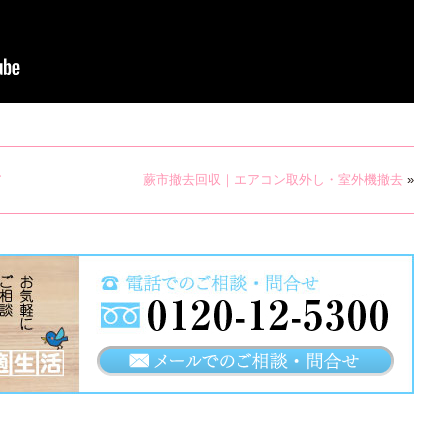
ア
蕨市撤去回収｜エアコン取外し・室外機撤去
»