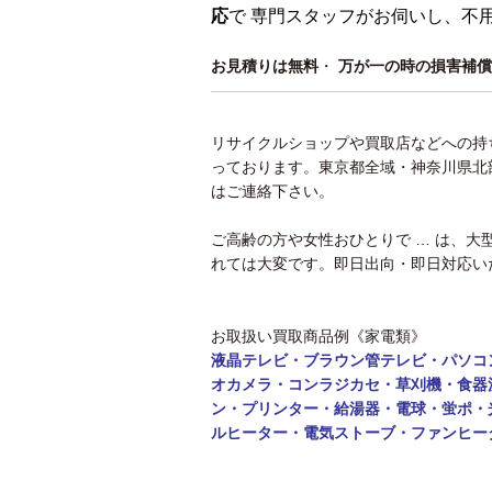
応
で 専門スタッフがお伺いし、不
お見積りは無料
・
万が一の時の損害補償
リサイクルショップや買取店などへの持
っております。東京都全域・神奈川県北
はご連絡下さい。
ご高齢の方や女性おひとりで … は、
れては大変です。即日出向・即日対応い
お取扱い買取商品例《家電類》
液晶テレビ・ブラウン管テレビ・パソコ
オカメラ・コンラジカセ・草刈機・食器
ン・
プリンター・給湯器・電球・蛍ポ・
ルヒーター・電気ストーブ・ファンヒー