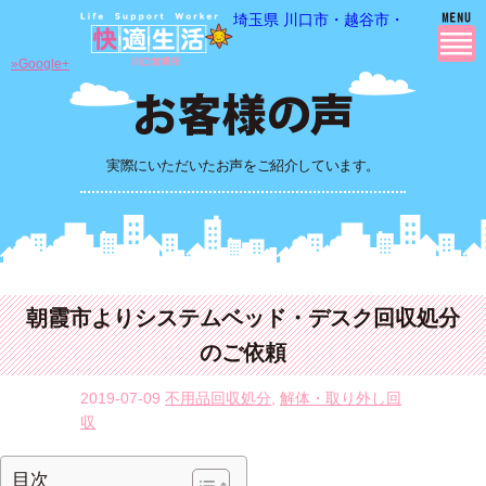
埼玉県 川口市・越谷市・さいたま市
»Google+
実際にいただいたお声をご紹介しています。
朝霞市よりシステムベッド・デスク回収処分
のご依頼
2019-07-09
不用品回収処分
,
解体・取り外し回
収
目次