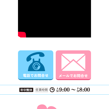
電話でお問合せ
メールでお
ページTOPに戻る