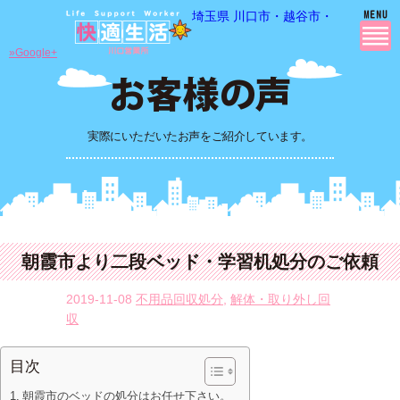
埼玉県 川口市・越谷市・さいたま市
»Google+
実際にいただいたお声をご紹介しています。
朝霞市より二段ベッド・学習机処分のご依頼
2019-11-08
不用品回収処分
,
解体・取り外し回
収
目次
朝霞市のベッドの処分はお任せ下さい。