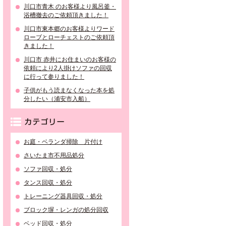
川口市青木 のお客様より風呂釜・
浴槽撤去のご依頼頂きました！
川口市東本郷のお客様よりワード
ローブとローチェストのご依頼頂
きました！
川口市 赤井にお住まいのお客様の
依頼により2人掛けソファの回収
に行って参りました！
子供がもう読まなくなった本を処
分したい（浦安市入船）
カテゴリー
お庭・ベランダ掃除 片付け
さいたま市不用品処分
ソファ回収・処分
タンス回収・処分
トレーニング器具回収・処分
ブロック塀・レンガの処分回収
ベッド回収・処分