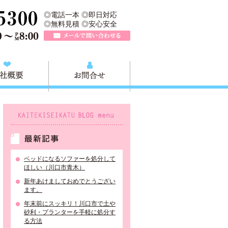
、川口市の不用品と粗大ごみの回収、家具家電の買取処分、川口市エリア
TEL 0120-757-161（年中無休）営業時間AM9:00～PM8:0
◎電話一本 ◎即日対応
◎無料見積 ◎安心安全
メールで問い合わせる
質問
会社概要
お問合せ
KAITEKISEIKATU BLOG menu
最新記事
ベッドになるソファーを処分して
ほしい（川口市青木）
新年あけましておめでとうござい
ます。
年末前にスッキリ！川口市で土や
砂利・プランターを手軽に処分す
る方法