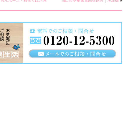
・散水ホース・枝切りばさみ
川口市不用家電回収処分｜洗濯機
»