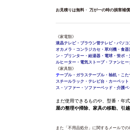
お見積りは無料
・
万が一の時の損害補償
《家電類》
液晶テレビ・ブラウン管テレビ・パソコ
オカメラ・コンラジカセ・草刈機・食器
ン・
プリンター・給湯器・電球・蛍ポ・
ルヒーター・電気ストーブ・ファンヒー
《家具類》
テ
ーブル・
ガラステーブル・袖机・こた
スチールラック・テレビ台・カーペット
ス・ソファー・ソファーベッド・介護ベ
まだ使用できるものや、型番・年式
屋の整理や掃除、家具の移動、引越
また「不用品処分」に関するメールでの