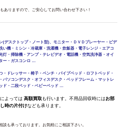
もありますので、ご安心してお問い合わせ下さい！
ン(デスクトップ・ノート型)、モニター・
ＤＶＤプレーヤー・ビデ
洗い機・ミシン・
冷蔵庫・洗濯機・炊飯器・電子レンジ・エアコ
光灯・掃除機・アンプ・テレビデオ・電話機・
空気洗浄器・オイ
ター・ガスコンロ …
つ・ドレッサー・椅子・ベンチ・パイプベッド・ロフトベッド・
・パソコンデスク・オフィスデスク・ベッドフレーム・マットレ
ッド・二段ベッド・
ベビーベッド …
によっては
高額買取
も行います。不用品回収時には
お部
し時の片付け
なども承ります。
相談も承っております。お気軽にご相談下さい。