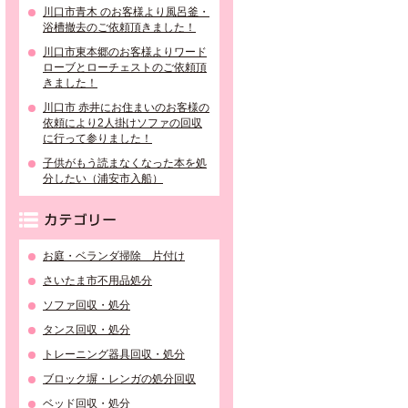
川口市青木 のお客様より風呂釜・
浴槽撤去のご依頼頂きました！
川口市東本郷のお客様よりワード
ローブとローチェストのご依頼頂
きました！
川口市 赤井にお住まいのお客様の
依頼により2人掛けソファの回収
に行って参りました！
子供がもう読まなくなった本を処
分したい（浦安市入船）
カテゴリー
お庭・ベランダ掃除 片付け
さいたま市不用品処分
ソファ回収・処分
タンス回収・処分
トレーニング器具回収・処分
ブロック塀・レンガの処分回収
ベッド回収・処分