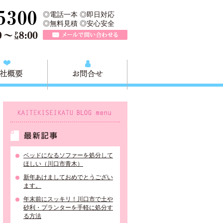
、川口市の不用品と粗大ごみの回収、家具家電の買取処分、川口市エリア
TEL 0120-757-161（年中無休）営業時間AM9:00～PM8:0
◎電話一本 ◎即日対応
◎無料見積 ◎安心安全
メールで問い合わせる
質問
会社概要
お問合せ
KAITEKISEIKATU BLOG menu
最新記事
ベッドになるソファーを処分して
ほしい（川口市青木）
新年あけましておめでとうござい
ます。
年末前にスッキリ！川口市で土や
砂利・プランターを手軽に処分す
る方法