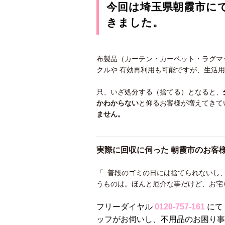
今回は埼玉県朝霞市に
きました。
布製品（カーテン・カーペット・ラグマ
クルや 有効再利用も可能ですが、生活
只、いざ処分する（捨てる）となると、
かわ
からない
と仰るお客様が増えてきて
ません。
実際に回収に伺った 朝霞市
のお客
「 普段のゴミの日には捨てられないし
うものは。ほんと厄介な事だけど、お宅
フリーダイヤル
0120-757-161
にて
ッフがお伺いし、不用品のお困り事