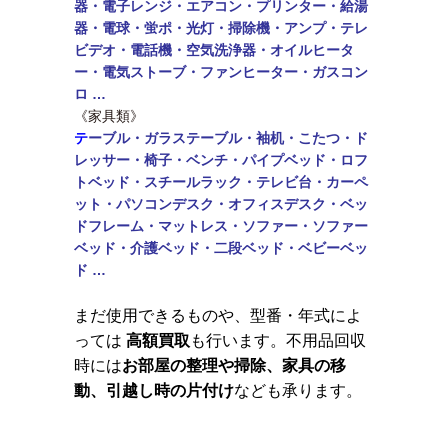
器・電子レンジ・エアコン・
プリンター・給湯
器・電球・蛍ポ・光灯・掃除機・アンプ・テレ
ビデオ・電話機・
空気洗浄器・オイルヒータ
ー・電気ストーブ・ファンヒーター・ガスコン
ロ …
《家具類》
テ
ーブル・
ガラステーブル・袖机・こたつ・ド
レッサー・椅子・ベンチ・パイプベッド・ロフ
トベッド・
スチールラック・テレビ台・カーペ
ット・パソコンデスク・オフィスデスク・ベッ
ドフレーム・マットレス・ソファー・ソファー
ベッド・介護ベッド・二段ベッド・
ベビーベッ
ド …
まだ使用できるものや、型番・年式によ
っては
高額買取
も行います。不用品回収
時には
お部屋の整理や掃除、家具の移
動、引越し時の片付け
なども承ります。