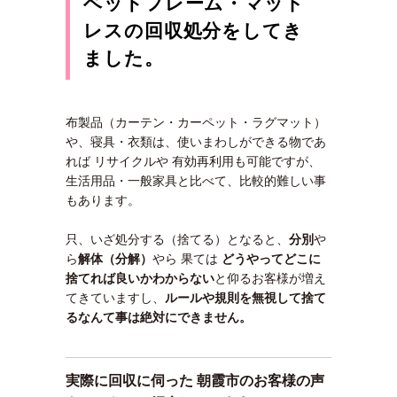
ベッドフレーム・マット
レスの回収処分をしてき
ました。
布製品（カーテン・カーペット・ラグマット）
や、寝具・衣類は、使いまわしができる物であ
れば リサイクルや 有効再利用も可能ですが、
生活用品・一般家具と比べて、比較的難しい事
もあります。
只、いざ処分する（捨てる）となると、
分別
や
ら
解体（分解）
やら 果ては
どうやってどこに
捨てれば良いかわ
からない
と仰るお客様が増え
てきていますし、
ルールや規則を無視して捨て
るなんて事は絶対にできません。
実際に回収に伺った 朝霞市
のお客様の声