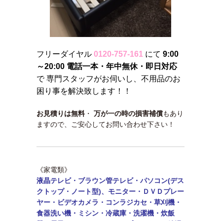
フリーダイヤル
0120-757-161
にて
9:00
～20:00 電話一本・年中無休・即日対応
で 専門スタッフがお伺いし、不用品のお
困り事を解決致します！！
お見積りは無料
・
万が一の時の損害補償
もあり
ますので、ご安心してお問い合わせ下さい！
《家電類》
液晶テレビ・ブラウン管テレビ・パソコン(デス
クトップ・ノート型)、モニター・
ＤＶＤプレー
ヤー・ビデオカメラ・コンラジカセ・草刈機・
食器洗い機・ミシン・
冷蔵庫・洗濯機・炊飯