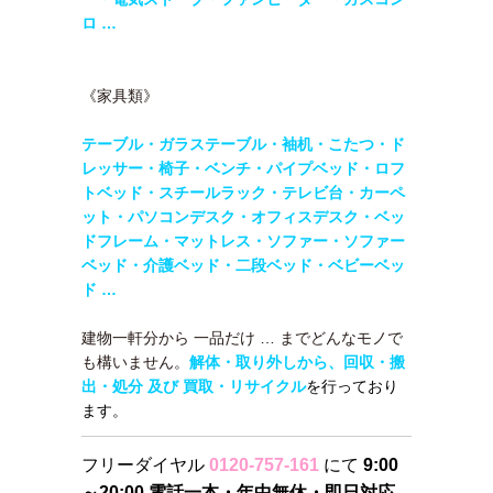
ロ …
《家具類》
テーブル・
ガラステーブル・袖机・こたつ・ド
レッサー・椅子・ベンチ・パイプベッド・ロフ
トベッド・
スチールラック・テレビ台・カーペ
ット・パソコンデスク・オフィスデスク・ベッ
ドフレーム・マットレス・ソファー・ソファー
ベッド・介護ベッド・二段ベッド・
ベビーベッ
ド …
建物一軒分から 一品だけ … までどんなモノで
も構いません。
解体・取り外しから、回収・搬
出・処分 及び 買取・リサイクル
を行っており
ます。
フリーダイヤル
0120-757-161
にて
9:00
～20:00 電話一本・年中無休・即日対応