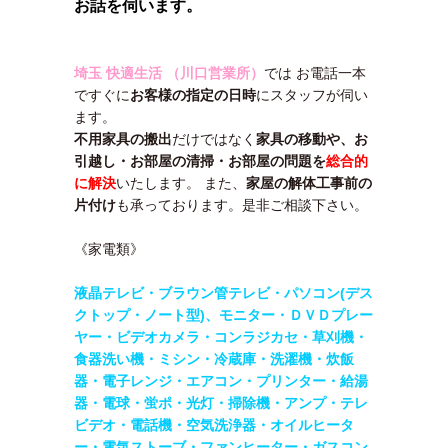
お話を伺います。
埼玉 快適生活 （川口営業所）
では お電話一本
ですぐに
お客様の指定の日時
にスタッフが伺い
ます。
不用家具の搬出
だけではなく
家具の移動や、
お
引越し・
お部屋の清掃・
お部屋の問題を
総合的
に解決
いたします。 また、
家屋の解体工事前の
片付け
も承っております。是非ご相談下さい。
《家電類》
液晶テレビ・ブラウン管テレビ・パソコン(デス
クトップ・ノート型)、モニター・
ＤＶＤプレー
ヤー・ビデオカメラ・コンラジカセ・草刈機・
食器洗い機・ミシン・
冷蔵庫・洗濯機・炊飯
器・電子レンジ・エアコン・
プリンター・給湯
器・電球・蛍ポ・光灯・掃除機・アンプ・テレ
ビデオ・電話機・
空気洗浄器・オイルヒータ
ー・電気ストーブ・ファンヒーター・ガスコン