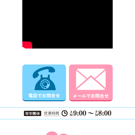
電話でお問合せ
メールでお
ページTOPに戻る