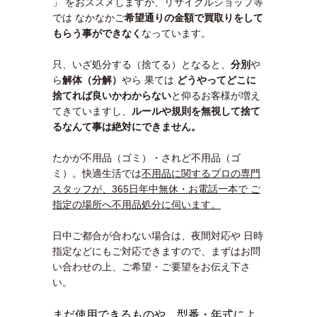
」 をおススメしますが、リサイクルショップ等
では なかなかご
希望通りの金額で買取りをして
もらう事ができなく
なっています。
只、いざ処分する（捨てる）となると、
分別
や
ら
解体（分解）
やら 果ては
どうやってどこに
捨てれば良いかわ
からない
と仰るお客様が増え
てきていますし、
ルールや規則を無視して捨て
るなんて事は絶対にできません。
たかが不用品（ゴミ）・されど不用品（ゴ
ミ）。快適生活では
不用品に関するプロの専門
スタッフが、365日年中無休・お電話一本で ご
指定の場所へ不用品処分に伺います。
日中ご都合が合わない場合は、夜間対応や 日時
指定などにもご対応できますので、まずはお問
い合わせの上、ご希望・ご要望をお伝え下さ
い。
まだ使用できるものや、型番・年式によ