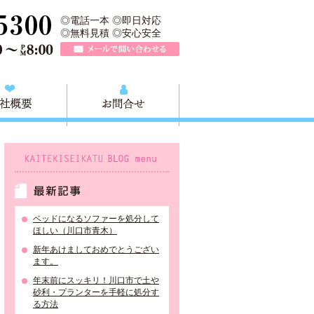
、川口市の不用品と粗大ごみの回収、家具家電の買取処分、川口市エリア
TEL 0120-757-161（年中無休）営業時間AM9:00～PM8:0
◎電話一本 ◎即日対応
◎無料見積 ◎安心安全
メールで問い合わせる
質問
会社概要
お問合せ
KAITEKISEIKATU BLOG menu
最新記事
ベッドになるソファーを処分して
ほしい（川口市青木）
新年あけましておめでとうござい
ます。
年末前にスッキリ！川口市で土や
砂利・プランターを手軽に処分す
る方法