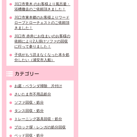
川口市青木 のお客様より風呂釜・
浴槽撤去のご依頼頂きました！
川口市東本郷のお客様よりワード
ローブとローチェストのご依頼頂
きました！
川口市 赤井にお住まいのお客様の
依頼により2人掛けソファの回収
に行って参りました！
子供がもう読まなくなった本を処
分したい（浦安市入船）
カテゴリー
お庭・ベランダ掃除 片付け
さいたま市不用品処分
ソファ回収・処分
タンス回収・処分
トレーニング器具回収・処分
ブロック塀・レンガの処分回収
ベッド回収・処分