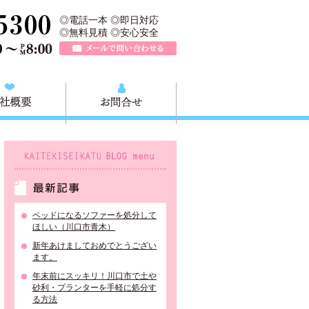
、川口市の不用品と粗大ごみの回収、家具家電の買取処分、川口市エリア
TEL 0120-757-161（年中無休）営業時間AM9:00～PM8:0
◎電話一本 ◎即日対応
◎無料見積 ◎安心安全
メールで問い合わせる
質問
会社概要
お問合せ
KAITEKISEIKATU BLOG menu
最新記事
ベッドになるソファーを処分して
ほしい（川口市青木）
新年あけましておめでとうござい
ます。
年末前にスッキリ！川口市で土や
砂利・プランターを手軽に処分す
る方法