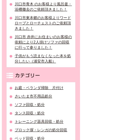
川口市青木 のお客様より風呂釜・
浴槽撤去のご依頼頂きました！
川口市東本郷のお客様よりワード
ローブとローチェストのご依頼頂
きました！
川口市 赤井にお住まいのお客様の
依頼により2人掛けソファの回収
に行って参りました！
子供がもう読まなくなった本を処
分したい（浦安市入船）
カテゴリー
お庭・ベランダ掃除 片付け
さいたま市不用品処分
ソファ回収・処分
タンス回収・処分
トレーニング器具回収・処分
ブロック塀・レンガの処分回収
ベッド回収・処分