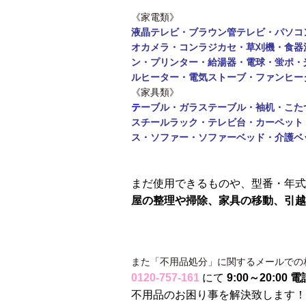
《家電類》
液晶テレビ・ブラウン管テレビ・パソコ
オカメラ・コンラジカセ・草刈機・食器
ン・
プリンター・給湯器・電球・蛍ポ・
ルヒーター・電気ストーブ・ファンヒー
《家具類》
テ
ーブル・
ガラステーブル・袖机・こた
スチールラック・テレビ台・カーペット
ス・ソファー・ソファーベッド・介護ベ
まだ使用できるものや、型番・年式
屋の整理や掃除、家具の移動、引越
また「不用品処分」に関するメールでの
0120-757-161
にて
9:00～20:0
不用品のお困り事を解決致します！