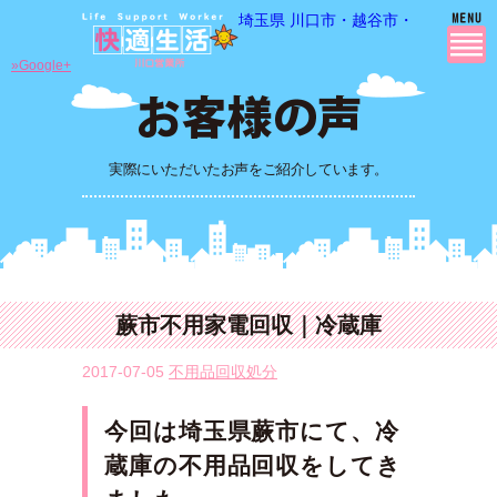
埼玉県 川口市・越谷市・さいたま市
»Google+
実際にいただいたお声をご紹介しています。
蕨市不用家電回収｜冷蔵庫
2017-07-05
不用品回収処分
今回は埼玉県蕨市
にて
、冷
蔵庫
の不用品回収をしてき