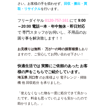
さい。お客様の手を煩わせず、
回収・搬出・買
取・リサイクル
を行います。
フリーダイヤル
0120-757-161
にて
9:00
～20:00 電話一本・年中無休・即日対応
で 専門スタッフがお伺いし、不用品のお
困り事を解決致します！！
お見積りは無料
・
万が一の時の損害補償
もあり
ますので、ご安心してお問い合わせ下さい！
快適生活では 実際にご依頼のあった お客
様の声をこちらでご紹介しています。
埼玉県 川口市
のお客様より
電子レンジ・掃除
機 他 回収処分
を承りました。
「使えなくなった物を一度に処分できて良かっ
たです。料金も思っていたよりも安かったので
助かりました。」