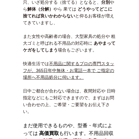
只、いざ処分する（捨てる）となると、
分別
や
ら
解体（分解）
やら 果ては
どうやってどこに
捨てれば良いかわ
からない
と仰るお客様が増え
てきていますし、
また女性や高齢者の場合、大型家具の処分や 粗
大ゴミと呼ばれる不用品の対応時に
あやまって
ケガをしてしまう
場合もございます。
快適生活では
不用品に関するプロの専門スタッ
フが、365日年中無休・お電話一本で ご指定の
場所へ不用品処分に伺います。
日中ご都合が合わない場合は、夜間対応や 日時
指定などにもご対応できますので、まずはお問
い合わせの上、ご希望・ご要望をお伝え下さ
い。
まだ使用できるものや、型番・年式によ
っては
高価買取
も行います。不用品回収