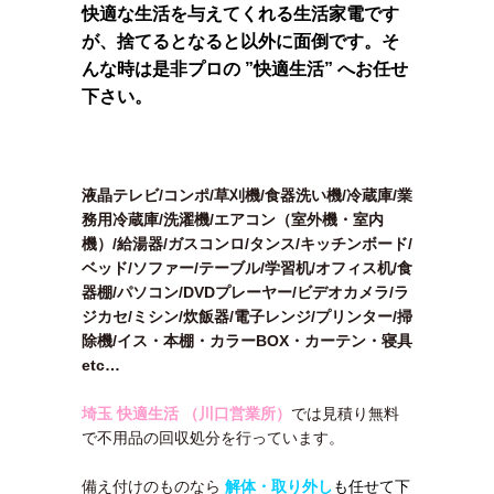
快適な生活を与えてくれる生活家電です
が、捨てるとなると以外に面倒です。そ
んな時は是非プロの ”快適生活” へお任せ
下さい。
液晶テレビ/コンポ/草刈機/食器洗い機/冷蔵庫/業
務用冷蔵庫/洗濯機/エアコン（室外機・室内
機）/給湯器/ガスコンロ/タンス/キッチンボード/
ベッド/ソファー/テーブル/学習机/オフィス机/食
器棚/パソコン/DVDプレーヤー/ビデオカメラ/ラ
ジカセ/ミシン/炊飯器/電子レンジ/プリンター/掃
除機/イス・本棚・カラーBOX・カーテン・寝具
etc…
埼玉 快適生活 （川口営業所）
では見積り無料
で不用品の回収処分を行っています。
備え付けのものなら
解体・取り外し
も任せて下