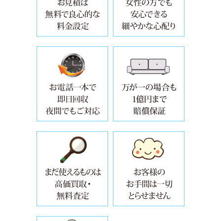
年中無休・面倒な手続き要らずで、
自治体では
設置場所からの撤去・取り外し・運
お引越しや
万が一の場合も5000万円まで賠償保