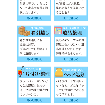
引越し等で、いらなく
AV機器など大歓迎。
なった家具や家電を回
思わぬ収入で笑顔にな
収いたします。
ることも！
急なお引越しにも、
真心込めて、故人のお
迅速に対応。
部屋のお片づけや、遺
プロの技でお荷物を丁
品整理をいたします。
寧に運搬します。
特殊清掃も承ります。
プライバシー厳守でど
パイプベッドや2段ベ
んなお部屋もお片づ
ッドなど、どんなベッ
け。プロの技で徹底的
ドでも迅速にご対応さ
にクリーンに。
せて頂きます。