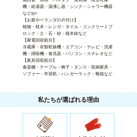
機・給湯器・湯沸し器・シンク・シャワー機器
など/p>
【お庭やベランダの片付け】
植物・枝木・レンガ・タイル・コンクリートブ
ロック・土・石・砂・植木鉢など
【家電回収処分】
冷蔵庫・衣類乾燥機・エアコン・テレビ・洗濯
機・掃除機・食洗器・パソコン・ステレオなど
【家具回収処分】
食器棚・テーブル・椅子・タンス・収納家具・
ソファー・学習机・ハンガーラック・靴箱など
私たちが選ばれる理由
安心安全の作業と経験・知識の豊富
買取できる