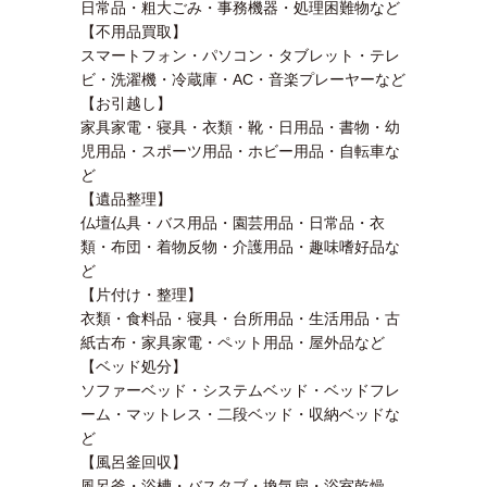
日常品・粗大ごみ・事務機器・処理困難物など
【不用品買取】
スマートフォン・パソコン・タブレット・テレ
ビ・洗濯機・冷蔵庫・AC・音楽プレーヤーなど
【お引越し】
家具家電・寝具・衣類・靴・日用品・書物・幼
児用品・スポーツ用品・ホビー用品・自転車な
ど
【遺品整理】
仏壇仏具・バス用品・園芸用品・日常品・衣
類・布団・着物反物・介護用品・趣味嗜好品な
ど
【片付け・整理】
衣類・食料品・寝具・台所用品・生活用品・古
紙古布・家具家電・ペット用品・屋外品など
【ベッド処分】
ソファーベッド・システムベッド・ベッドフレ
ーム・マットレス・二段ベッド・収納ベッドな
ど
【風呂釜回収】
風呂釜・浴槽・バスタブ・換気扇・浴室乾燥