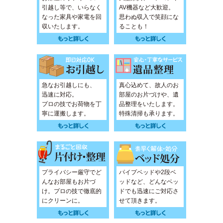
引越し等で、いらなく
AV機器など大歓迎。
なった家具や家電を回
思わぬ収入で笑顔にな
収いたします。
ることも！
急なお引越しにも、
真心込めて、故人のお
迅速に対応。
部屋のお片づけや、遺
プロの技でお荷物を丁
品整理をいたします。
寧に運搬します。
特殊清掃も承ります。
プライバシー厳守でど
パイプベッドや2段ベ
んなお部屋もお片づ
ッドなど、どんなベッ
け。プロの技で徹底的
ドでも迅速にご対応さ
にクリーンに。
せて頂きます。