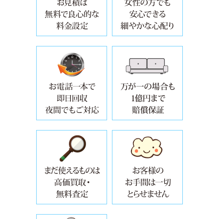
年中無休・面倒な手続き要らずで、
自治体では
設置場所からの撤去・取り外し・運
お引越しや
万が一の場合も5000万円まで賠償保