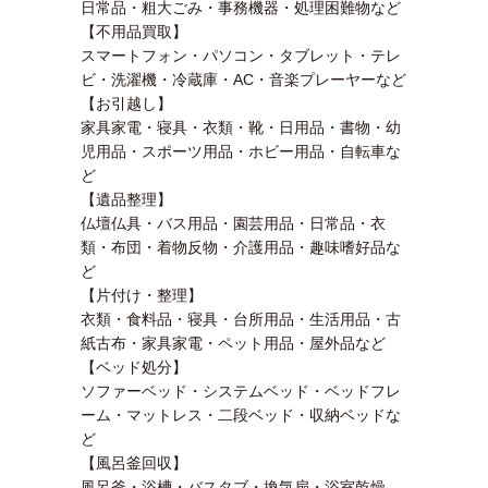
日常品・粗大ごみ・事務機器・処理困難物など
【不用品買取】
スマートフォン・パソコン・タブレット・テレ
ビ・洗濯機・冷蔵庫・AC・音楽プレーヤーなど
【お引越し】
家具家電・寝具・衣類・靴・日用品・書物・幼
児用品・スポーツ用品・ホビー用品・自転車な
ど
【遺品整理】
仏壇仏具・バス用品・園芸用品・日常品・衣
類・布団・着物反物・介護用品・趣味嗜好品な
ど
【片付け・整理】
衣類・食料品・寝具・台所用品・生活用品・古
紙古布・家具家電・ペット用品・屋外品など
【ベッド処分】
ソファーベッド・システムベッド・ベッドフレ
ーム・マットレス・二段ベッド・収納ベッドな
ど
【風呂釜回収】
風呂釜・浴槽・バスタブ・換気扇・浴室乾燥