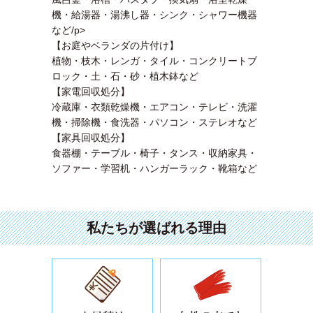
機・給湯器・湯沸し器・シンク・シャワー機器
など/p>
【お庭やベランダの片付け】
植物・枝木・レンガ・タイル・コンクリートブ
ロック・土・石・砂・植木鉢など
【家電回収処分】
冷蔵庫・衣類乾燥機・エアコン・テレビ・洗濯
機・掃除機・食洗器・パソコン・ステレオなど
【家具回収処分】
食器棚・テーブル・椅子・タンス・収納家具・
ソファー・学習机・ハンガーラック・靴箱など
私たちが選ばれる理由
安心安全の作業と経験・知識の豊富
買取できる