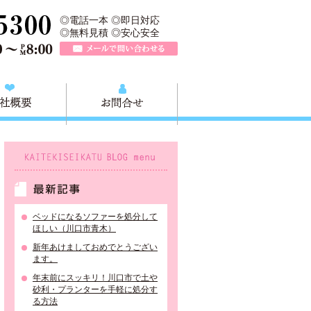
、川口市の不用品と粗大ごみの回収、家具家電の買取処分、川口市エリア
TEL 0120-757-161（年中無休）営業時間AM9:00～PM8:0
◎電話一本 ◎即日対応
◎無料見積 ◎安心安全
メールで問い合わせる
質問
会社概要
お問合せ
KAITEKISEIKATU BLOG menu
最新記事
ベッドになるソファーを処分して
ほしい（川口市青木）
新年あけましておめでとうござい
ます。
年末前にスッキリ！川口市で土や
砂利・プランターを手軽に処分す
る方法