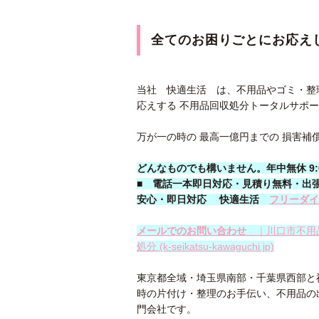
全てのお困りごとにお応え
当社 快適生活 は、不用品やゴミ・整
応えする 不用品回収処分トータルサポー
万が一の時の 最高一億円までの 損害補
どんなものでも構いません。年中無休 9:00
■
電話一本即日対応・見積り無料・出
安心
・即日
対応
快適生活
フリーダイヤ
メールでのお問い合わせ
｜川口市不用
処分 (k-seikatsu-kawaguchi.jp)
東京都全域・埼玉県南部・千葉県西部と神
時の片付け・整理のお手伝い、不用品の
門会社です。