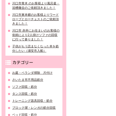
川口市青木 のお客様より風呂釜・
浴槽撤去のご依頼頂きました！
川口市東本郷のお客様よりワード
ローブとローチェストのご依頼頂
きました！
川口市 赤井にお住まいのお客様の
依頼により2人掛けソファの回収
に行って参りました！
子供がもう読まなくなった本を処
分したい（浦安市入船）
カテゴリー
お庭・ベランダ掃除 片付け
さいたま市不用品処分
ソファ回収・処分
タンス回収・処分
トレーニング器具回収・処分
ブロック塀・レンガの処分回収
ベッド回収・処分