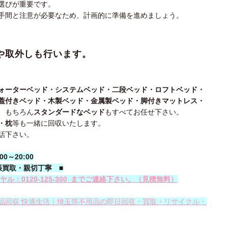
選びが重要です。
手間と注意が必要なため、計画的に準備を進めましょう。
や取外しも行います。
ォーターベッド・システムベッド・二段ベッド・ロフトベッド・
蓋付きベッド・木製ベッド・金属製ベッド・脚付きマットレス・
、もちろん
スタンダードなベッド
もすべてお任せ下さい。
・枕
等も一緒に回収いたします。
話下さい。
～20:00
張買取・親切丁寧
■
ル：0120-
125‐300
までご連絡下さい。
（見積無料）
品回収 快適生活｜埼玉県不用品の即日回収・買取・リサイクル・