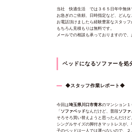
当社 快適生活 では３６５日年中無休
お急ぎのご依頼、日時指定など、どんな
お電話頂けましたら経験豊富なスタッフ
もちろん見積もりは無料です。
メールでの相談も承っておりますので、
ベッドになるソファーを処
◆スタッフ作業レポート◆
今回は
埼玉県川口市青木
のマンション１
「
ソファベッド
なんだけど、普段
ソファ
そろそろ買い替えようと思ったんだけど
シングルサイズの脚付きマットレスが、
子のベッドは一人では運べないので、２