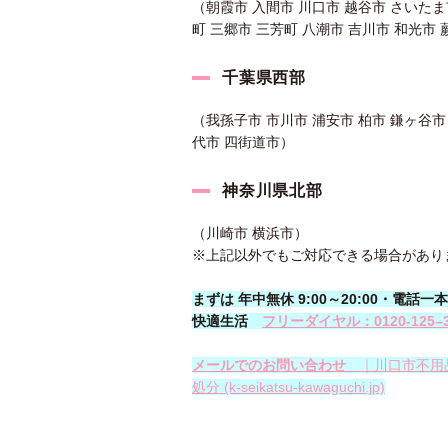
（朝霞市 入間市 川口市 越谷市 さいたま
町 三郷市 三芳町 八潮市 吉川市 和光市 
千葉県西部
（我孫子市 市川市 浦安市 柏市 鎌ヶ谷市
代市 四街道市）
神奈川県北部
（川崎市 横浜市）
※上記以外でもご対応できる場合があり
まずは 年中無休 9:00～20:00・電
快適生活
フリーダイヤル：0120-
125
–
メールでのお問い合わせ
｜川口市不用
処分 (k-seikatsu-kawaguchi.jp)