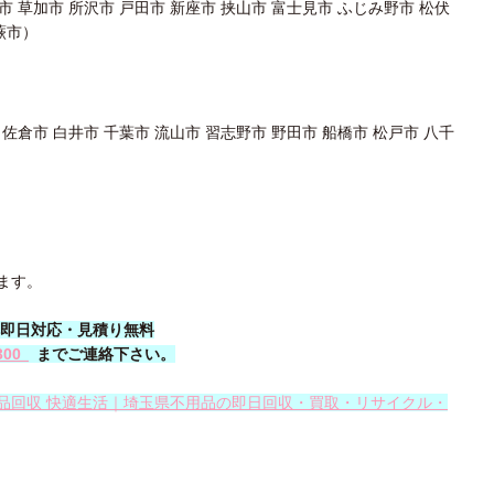
市 草加市 所沢市 戸田市 新座市 挟山市 富士見市 ふじみ野市 松伏
蕨市）
 佐倉市 白井市 千葉市 流山市 習志野市 野田市 船橋市 松戸市 八千
ます。
話一本即日対応・見積り無料
300
までご連絡下さい。
品回収 快適生活｜埼玉県不用品の即日回収・買取・リサイクル・