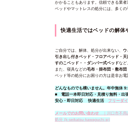
かかることもあります。信頼できる業者
ベッドやマットレスの処分には、多くの
快適生活ではベッドの解体
ご自分では、解体、処分が出来ない、
ウ
引き出し付きベッド・フロアベッド・天
すのこベッド・・ダンパー式ベッド
など
また、寝具などの
毛布・掛布団・敷布団
ベッド等の処分にお困りの方は是非お電
どんなものでも構いません。年中無休 9:00
■
電話一本即日対応・見積り無料・出
安心
・即日
対応
快適生活
フリーダイヤ
メールでのお問い合わせ
｜川口市不用
処分 (k-seikatsu-kawaguchi.jp)